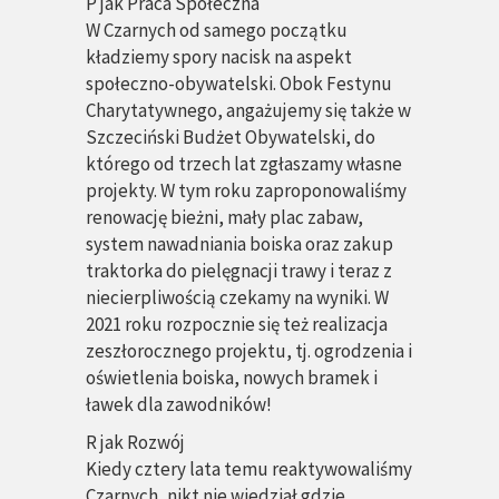
P
jak
Praca Społeczna
W Czarnych od samego początku
kładziemy spory nacisk na aspekt
społeczno-obywatelski. Obok Festynu
Charytatywnego, angażujemy się także w
Szczeciński Budżet Obywatelski, do
którego od trzech lat zgłaszamy własne
projekty. W tym roku zaproponowaliśmy
renowację bieżni, mały plac zabaw,
system nawadniania boiska oraz zakup
traktorka do pielęgnacji trawy i teraz z
niecierpliwością czekamy na wyniki. W
2021 roku rozpocznie się też realizacja
zeszłorocznego projektu, tj. ogrodzenia i
oświetlenia boiska, nowych bramek i
ławek dla zawodników!
R
jak
Rozwój
Kiedy cztery lata temu reaktywowaliśmy
Czarnych, nikt nie wiedział gdzie