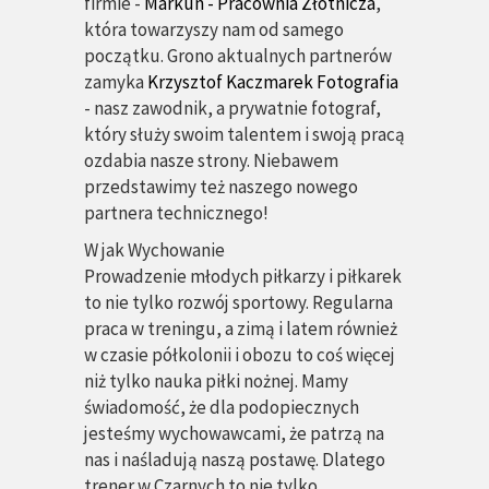
firmie -
Markun - Pracownia Złotnicza
,
która towarzyszy nam od samego
początku. Grono aktualnych partnerów
zamyka
Krzysztof Kaczmarek Fotografia
- nasz zawodnik, a prywatnie fotograf,
który służy swoim talentem i swoją pracą
ozdabia nasze strony. Niebawem
przedstawimy też naszego nowego
partnera technicznego!
W
jak
Wychowanie
Prowadzenie młodych piłkarzy i piłkarek
to nie tylko rozwój sportowy. Regularna
praca w treningu, a zimą i latem również
w czasie półkolonii i obozu to coś więcej
niż tylko nauka piłki nożnej. Mamy
świadomość, że dla podopiecznych
jesteśmy wychowawcami, że patrzą na
nas i naśladują naszą postawę. Dlatego
trener w Czarnych to nie tylko