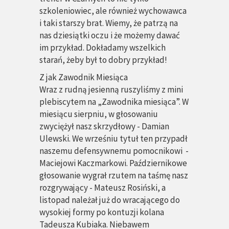
szkoleniowiec, ale również wychowawca
i taki starszy brat. Wiemy, że patrzą na
nas dziesiątki oczu i że możemy dawać
im przykład. Dokładamy wszelkich
starań, żeby był to dobry przykład!
Z
jak
Zawodnik Miesiąca
Wraz z rudną jesienną ruszyliśmy z mini
plebiscytem na „Zawodnika miesiąca”. W
miesiącu sierpniu, w głosowaniu
zwyciężył nasz skrzydłowy - Damian
Ulewski. We wrześniu tytuł ten przypadł
naszemu defensywnemu pomocnikowi -
Maciejowi Kaczmarkowi. Październikowe
głosowanie wygrał rzutem na taśmę nasz
rozgrywający - Mateusz Rosiński, a
listopad należał już do wracającego do
wysokiej formy po kontuzji kolana
Tadeusza Kubiaka. Niebawem