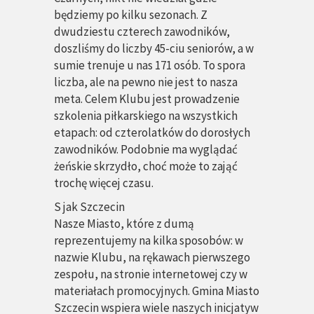
będziemy po kilku sezonach. Z
dwudziestu czterech zawodników,
doszliśmy do liczby 45-ciu seniorów, a w
sumie trenuje u nas 171 osób. To spora
liczba, ale na pewno nie jest to nasza
meta. Celem Klubu jest prowadzenie
szkolenia piłkarskiego na wszystkich
etapach: od czterolatków do dorosłych
zawodników. Podobnie ma wyglądać
żeńskie skrzydło, choć może to zająć
trochę więcej czasu.
S
jak
Szczecin
Nasze Miasto, które z dumą
reprezentujemy na kilka sposobów: w
nazwie Klubu, na rękawach pierwszego
zespołu, na stronie internetowej czy w
materiałach promocyjnych. Gmina Miasto
Szczecin wspiera wiele naszych inicjatyw