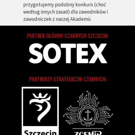
przygotujemy podobny konkurs (choć
według innych zasad) dla zawodników i
zawodniczek z naszej Akademii
.
PARTNER GŁÓWNY CZARNYCH SZCZECIN:
PARTNERZY STRATEGICZNI CZARNYCH: