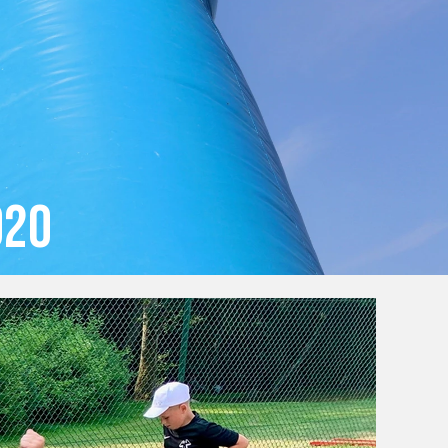
OBÓZ W KALISZU 2020
FOTORELACJE
VIDEO
OFERTA LATO 2020
020
ARCHIWUM OBOZÓW
WYNIKI