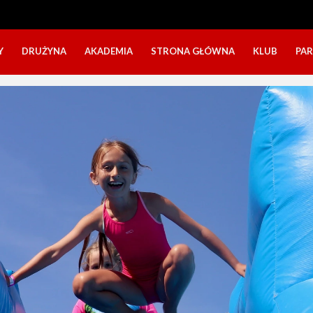
Y
DRUŻYNA
AKADEMIA
STRONA GŁÓWNA
KLUB
PA
SZTAB TRENERSKI
KATEGORIE WIEKOWE
O NAS
DOŁĄCZ DO GRY
NABÓR DZIECI
NASZE DZI
SZTAB TRENERSKI
OPINIE RODZICÓW O OBOZACH