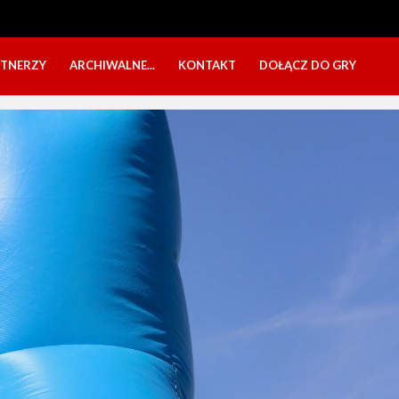
RTNERZY
ARCHIWALNE...
KONTAKT
DOŁĄCZ DO GRY
OBÓZ USTKA 2025
NABÓR DZIECI
EŁA
PÓŁKOLONIE 2025
NABÓR SENIORÓW
SBO 2023
CZARNI W MEDIACH
KADRA 2006
FESTYN CHARYTATYWNY
CZAS NA DZIEWCZYNY
OBÓZ W ZATONIU 2020