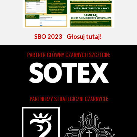
SBO 2023 - Głosuj tutaj!
PARTNER GŁÓWNY CZARNYCH SZCZECIN:
PARTNERZY STRATEGICZNI CZARNYCH: