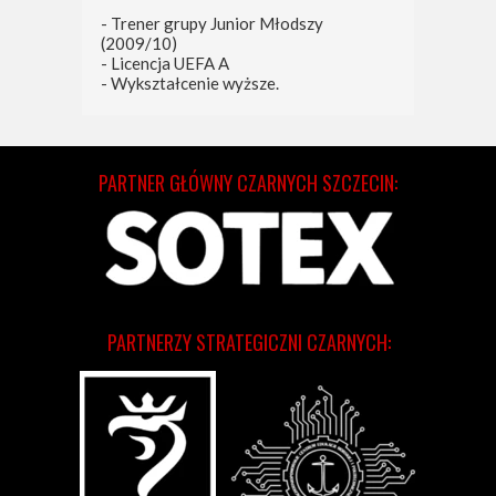
- Trener grupy Junior Młodszy
(2009/10)
- Licencja UEFA A
- Wykształcenie wyższe.
PARTNER GŁÓWNY CZARNYCH SZCZECIN:
PARTNERZY STRATEGICZNI CZARNYCH: