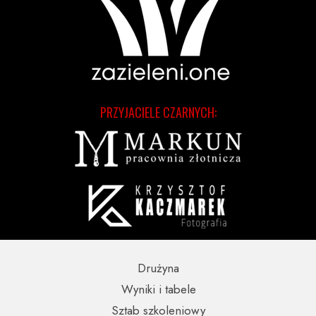
PRZYJACIELE CZARNYCH:
Drużyna
Wyniki i tabele
Sztab szkoleniowy