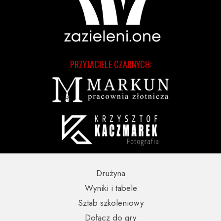
PRZYJACIELE CZARNYCH:
Drużyna
Wyniki i tabele
Sztab szkoleniowy
Dołącz do gry