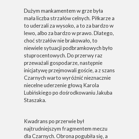
Dużym mankamentem w grze była
mała liczba strzałów celnych. Piłkarze a
to uderzali za wysoko, a to za bardzo w
lewo, albo za bardzo w prawo. Dlatego,
choć strzałów nie brakowało, to
niewiele sytuacji podbramkowych było
stuprocentowych. Do przerwy raz
przeważali gospodarze, następnie
inicjatywę przejmowali goście, a z szans
Czarnych warto wyróżnić nieznacznie
niecelne uderzenie głową Karola
Lubińskiego po dośrodkowaniu Jakuba
Staszaka.
Kwadrans po przerwie był
najtrudniejszym fragmentem meczu
dla Czarnych. Obrona pogubiła się, a