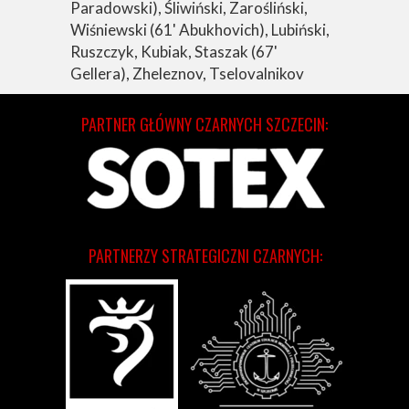
Paradowski), Śliwiński, Zarośliński,
Wiśniewski (61' Abukhovich), Lubiński,
Ruszczyk, Kubiak, Staszak (67'
Gellera), Zheleznov, Tselovalnikov
PARTNER GŁÓWNY CZARNYCH SZCZECIN:
PARTNERZY STRATEGICZNI CZARNYCH: