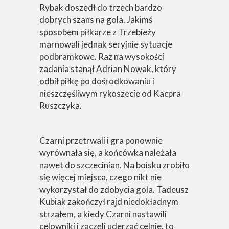
Rybak doszedł do trzech bardzo
dobrych szans na gola. Jakimś
sposobem piłkarze z Trzebieży
marnowali jednak seryjnie sytuacje
podbramkowe. Raz na wysokości
zadania stanął Adrian Nowak, który
odbił piłkę po dośrodkowaniu i
nieszczęśliwym rykoszecie od Kacpra
Ruszczyka.
Czarni przetrwali i gra ponownie
wyrównała się, a końcówka należała
nawet do szczecinian. Na boisku zrobiło
się więcej miejsca, czego nikt nie
wykorzystał do zdobycia gola. Tadeusz
Kubiak zakończył rajd niedokładnym
strzałem, a kiedy Czarni nastawili
celowniki i zaczęli uderzać celnie, to