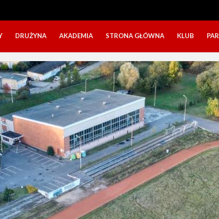
Y
DRUŻYNA
AKADEMIA
STRONA GŁÓWNA
KLUB
PA
SZTAB TRENERSKI
KATEGORIE WIEKOWE
O NAS
DOŁĄCZ DO GRY
NABÓR DZIECI
NASZE DZI
SZTAB TRENERSKI
OPINIE RODZICÓW O OBOZACH