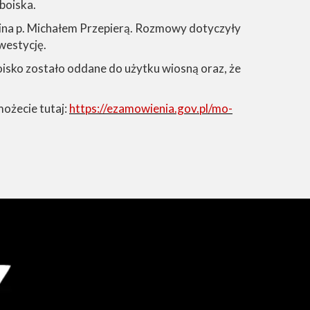
 boiska.
cina p. Michałem Przepierą. Rozmowy dotyczyły
westycję.
oisko zostało oddane do użytku wiosną oraz, że
możecie tutaj:
https://ezamowienia.gov.pl/mo-