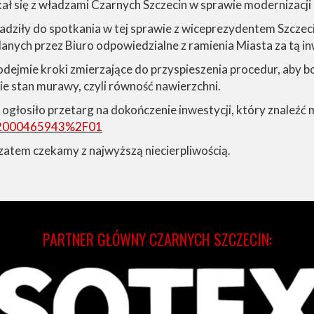
ał się z władzami Czarnych Szczecin w sprawie modernizacji
dziły do spotkania w tej sprawie z wiceprezydentem Szcze
lanych przez Biuro odpowiedzialne z ramienia Miasta za tą in
odejmie kroki zmierzające do przyspieszenia procedur, aby b
ie stan murawy, czyli równość nawierzchni.
 ogłosiło przetarg na dokończenie inwestycji, który znaleźć 
P%2000465943%2F01
 zatem czekamy z najwyższą niecierpliwością.
PARTNER GŁÓWNY CZARNYCH SZCZECIN: