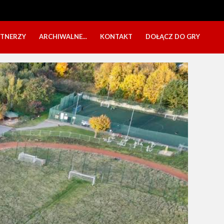
RTNERZY
ARCHIWALNE...
KONTAKT
DOŁĄCZ DO GRY
OBÓZ USTKA 2025
NABÓR DZIECI
EŁA
PÓŁKOLONIE 2025
NABÓR SENIORÓW
SBO 2023
CZARNI W MEDIACH
KADRA 2006
FESTYN CHARYTATYWNY
CZAS NA DZIEWCZYNY
OBÓZ W ZATONIU 2020