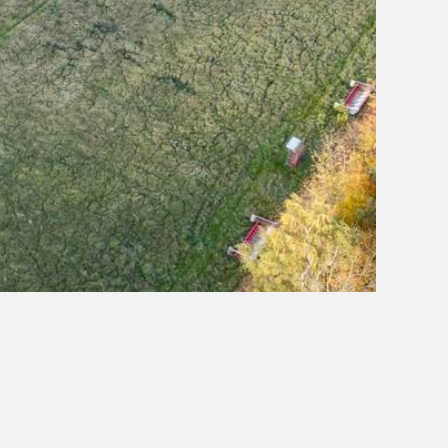
OBÓZ W KALISZU 2020
FOTORELACJE
VIDEO
OFERTA LATO 2020
ARCHIWUM OBOZÓW
WYNIKI