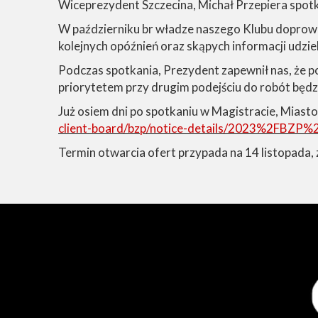
Wiceprezydent Szczecina, Michał Przepiera spotk
W październiku br władze naszego Klubu doprowa
kolejnych opóźnień oraz skąpych informacji udzie
Podczas spotkania, Prezydent zapewnił nas, że p
priorytetem przy drugim podejściu do robót będz
Już osiem dni po spotkaniu w Magistracie, Miasto
client-board/bzp/notice-details/2023%2FBZ
Termin otwarcia ofert przypada na 14 listopada,