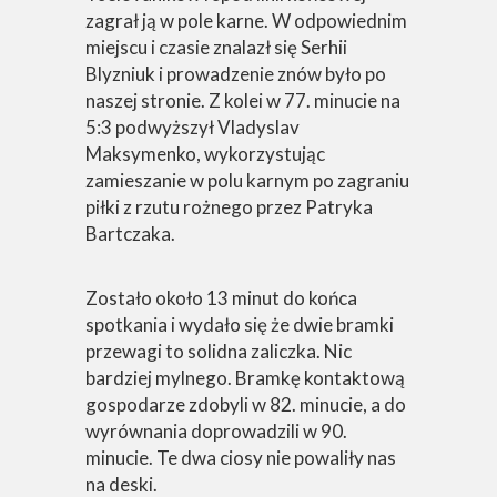
zagrał ją w pole karne. W odpowiednim
miejscu i czasie znalazł się Serhii
Blyzniuk i prowadzenie znów było po
naszej stronie. Z kolei w 77. minucie na
5:3 podwyższył Vladyslav
Maksymenko, wykorzystując
zamieszanie w polu karnym po zagraniu
piłki z rzutu rożnego przez Patryka
Bartczaka.
Zostało około 13 minut do końca
spotkania i wydało się że dwie bramki
przewagi to solidna zaliczka. Nic
bardziej mylnego. Bramkę kontaktową
gospodarze zdobyli w 82. minucie, a do
wyrównania doprowadzili w 90.
minucie. Te dwa ciosy nie powaliły nas
na deski.