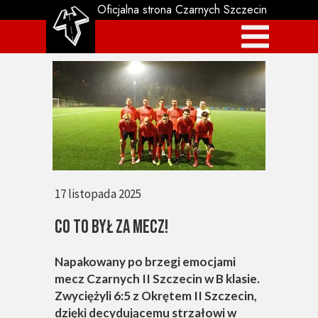
Oficjalna strona Czarnych Szczecin
17 listopada 2025
CO TO BYŁ ZA MECZ!
Napakowany po brzegi emocjami
mecz Czarnych II Szczecin w B klasie.
Zwyciężyli 6:5 z Okrętem II Szczecin,
dzięki decydującemu strzałowi w