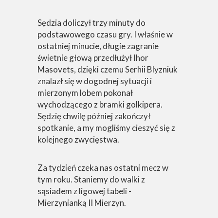
Sędzia doliczył trzy minuty do
podstawowego czasu gry. I właśnie w
ostatniej minucie, długie zagranie
świetnie głową przedłużył Ihor
Masovets, dzięki czemu Serhii Blyzniuk
znalazł się w dogodnej sytuacji i
mierzonym lobem pokonał
wychodzącego z bramki golkipera.
Sędzię chwilę później zakończył
spotkanie, a my mogliśmy cieszyć się z
kolejnego zwycięstwa.
Za tydzień czeka nas ostatni mecz w
tym roku. Staniemy do walki z
sąsiadem z ligowej tabeli -
Mierzynianką II Mierzyn.