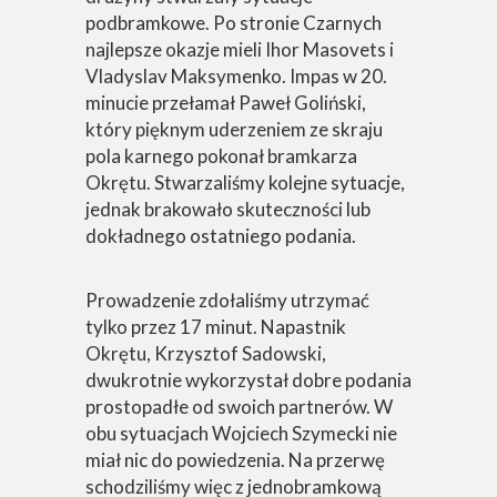
podbramkowe. Po stronie Czarnych
najlepsze okazje mieli Ihor Masovets i
Vladyslav Maksymenko. Impas w 20.
minucie przełamał Paweł Goliński,
który pięknym uderzeniem ze skraju
pola karnego pokonał bramkarza
Okrętu. Stwarzaliśmy kolejne sytuacje,
jednak brakowało skuteczności lub
dokładnego ostatniego podania.
Prowadzenie zdołaliśmy utrzymać
tylko przez 17 minut. Napastnik
Okrętu, Krzysztof Sadowski,
dwukrotnie wykorzystał dobre podania
prostopadłe od swoich partnerów. W
obu sytuacjach Wojciech Szymecki nie
miał nic do powiedzenia. Na przerwę
schodziliśmy więc z jednobramkową