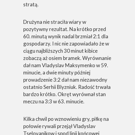
stratą.
Drużyna nie straciła wiary w
pozytywny rezultat. Na krótko przed
60. minutą wynik nadal brzmiał 2:1 dla
gospodarzy. I nic nie zapowiadało że w
ciągu najbliższych 30 minut kibice
zobaczą aż osiem bramek. Wyrównanie
dał nam Vladyslav Maksymenko w 59.
minucie, a dwie minuty później
prowadzenie 3:2 dał nam niezawodny
ostatnio Serhii Blyzniuk. Radość trwała
bardzo krótko. Okręt wyrównał stan
meczu na 3:3 w 63. minucie.
Kilka chwil po wznowieniu gry, piłkę na
połowie rywali przejął Vladyslav
Tselovanikow i spod linii końcowej