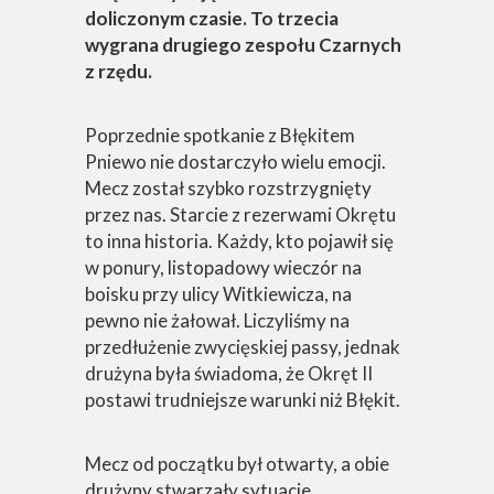
doliczonym czasie. To trzecia
wygrana drugiego zespołu Czarnych
z rzędu.
Poprzednie spotkanie z Błękitem
Pniewo nie dostarczyło wielu emocji.
Mecz został szybko rozstrzygnięty
przez nas. Starcie z rezerwami Okrętu
to inna historia. Każdy, kto pojawił się
w ponury, listopadowy wieczór na
boisku przy ulicy Witkiewicza, na
pewno nie żałował. Liczyliśmy na
przedłużenie zwycięskiej passy, jednak
drużyna była świadoma, że Okręt II
postawi trudniejsze warunki niż Błękit.
Mecz od początku był otwarty, a obie
drużyny stwarzały sytuacje