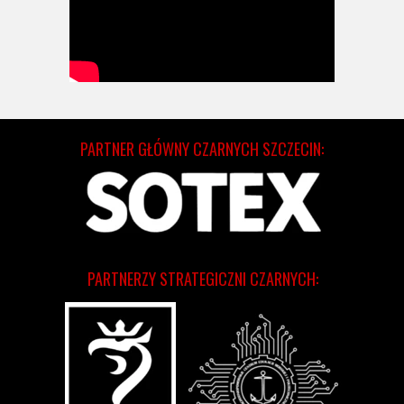
PARTNER GŁÓWNY CZARNYCH SZCZECIN:
PARTNERZY STRATEGICZNI CZARNYCH: