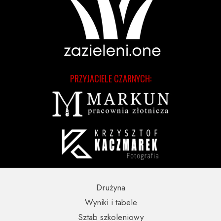
PRZYJACIELE CZARNYCH:
Drużyna
Wyniki i tabele
Sztab szkoleniowy