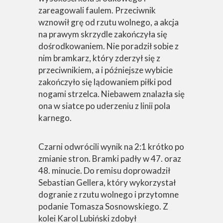
zareagowali faulem. Przeciwnik
wznowił grę od rzutu wolnego, a akcja
na prawym skrzydle zakończyła się
dośrodkowaniem. Nie poradził sobie z
nim bramkarz, który zderzył się z
przeciwnikiem, a i późniejsze wybicie
zakończyło się lądowaniem piłki pod
nogami strzelca. Niebawem znalazła się
ona w siatce po uderzeniu z linii pola
karnego.
Czarni odwrócili wynik na 2:1 krótko po
zmianie stron. Bramki padły w 47. oraz
48. minucie. Do remisu doprowadził
Sebastian Gellera, który wykorzystał
dogranie z rzutu wolnego i przytomne
podanie Tomasza Sosnowskiego. Z
kolei Karol Lubiński zdobył