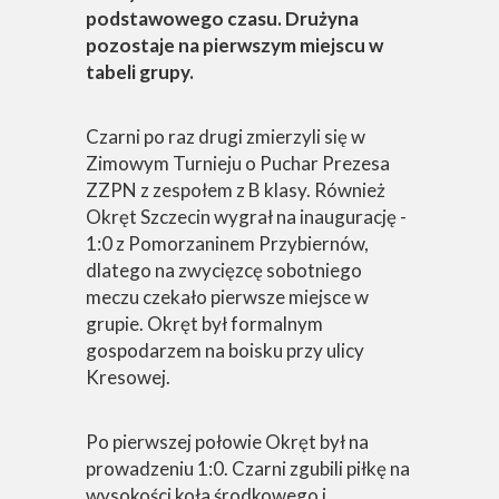
podstawowego czasu. Drużyna
pozostaje na pierwszym miejscu w
tabeli grupy.
Czarni po raz drugi zmierzyli się w
Zimowym Turnieju o Puchar Prezesa
ZZPN z zespołem z B klasy. Również
Okręt Szczecin wygrał na inaugurację -
1:0 z Pomorzaninem Przybiernów,
dlatego na zwycięzcę sobotniego
meczu czekało pierwsze miejsce w
grupie. Okręt był formalnym
gospodarzem na boisku przy ulicy
Kresowej.
Po pierwszej połowie Okręt był na
prowadzeniu 1:0. Czarni zgubili piłkę na
wysokości koła środkowego i