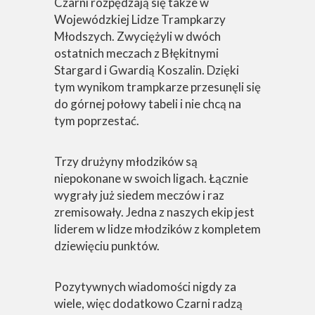
Czarni rozpędzają się także w
Wojewódzkiej Lidze Trampkarzy
Młodszych. Zwyciężyli w dwóch
ostatnich meczach z Błękitnymi
Stargard i Gwardią Koszalin. Dzięki
tym wynikom trampkarze przesunęli się
do górnej połowy tabeli i nie chcą na
tym poprzestać.
Trzy drużyny młodzików są
niepokonane w swoich ligach. Łącznie
wygrały już siedem meczów i raz
zremisowały. Jedna z naszych ekip jest
liderem w lidze młodzików z kompletem
dziewięciu punktów.
Pozytywnych wiadomości nigdy za
wiele, więc dodatkowo Czarni radzą