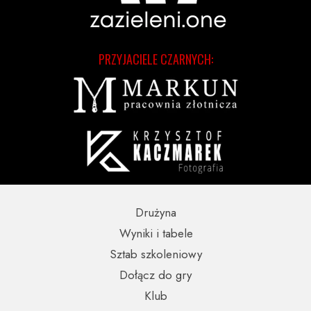
PRZYJACIELE CZARNYCH:
Drużyna
Wyniki i tabele
Sztab szkoleniowy
Dołącz do gry
Klub