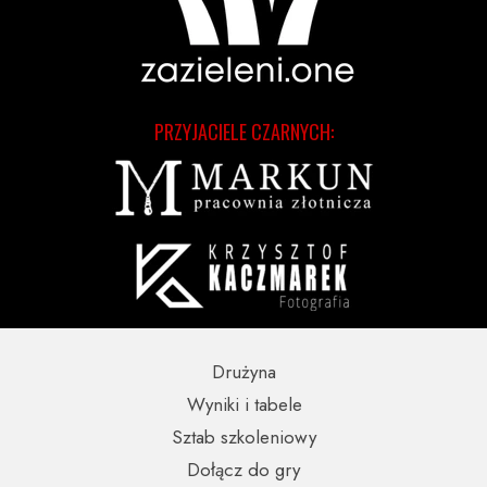
PRZYJACIELE CZARNYCH:
Drużyna
Wyniki i tabele
Sztab szkoleniowy
Dołącz do gry