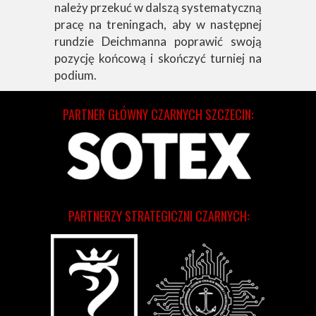
należy przekuć w dalszą systematyczną
pracę na treningach, aby w następnej
rundzie Deichmanna poprawić swoją
pozycję końcową i skończyć turniej na
podium.
PARTNER GŁÓWNY CZARNYCH SZCZECIN:
PARTNERZY STRATEGICZNI CZARNYCH: