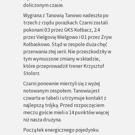
doliczonym czasie.
Wygrana z Tanowią Tanowo nadeszła po
trzech z rzędu porażkach. Czarni zostali
pokonani 0:3 przez GKS Kołbacz, 2:4
przez Vielgovię Wielgowo i 0:1 przez Zryw
Kołbaskowo. Stąd w zespole duża chęć
przerwania złej serii. Nie przeszkodziły w
tym wymuszone zmiany w składzie,
które przeprowadził trener Krzysztof
Stolorz.
Czarni ponownie mierzyli się z wyżej
notowanym zespołem. Tanowia jest
czwarta w tabeli i utrzymuje kontakt z
najlepszą trójką. Przed rozpoczęciem
meczu goście mieli o 14 punktów więcej
niż nasza drużyna.
Początek energicznego pojedynku