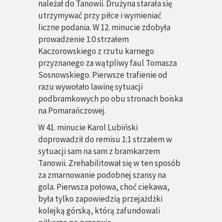
należał do Tanowii. Drużyna starała się
utrzymywać przy piłce i wymieniać
liczne podania. W 12. minucie zdobyła
prowadzenie 1:0 strzałem
Kaczorowskiego z rzutu karnego
przyznanego za wątpliwy faul Tomasza
Sosnowskiego. Pierwsze trafienie od
razu wywołało lawinę sytuacji
podbramkowych po obu stronach boiska
na Pomarańczowej.
W 41. minucie Karol Lubiński
doprowadził do remisu 1:1 strzałem w
sytuacji sam na sam z bramkarzem
Tanowii. Zrehabilitował się w ten sposób
za zmarnowanie podobnej szansy na
gola. Pierwsza połowa, choć ciekawa,
była tylko zapowiedzią przejażdżki
kolejką górską, którą zafundowali