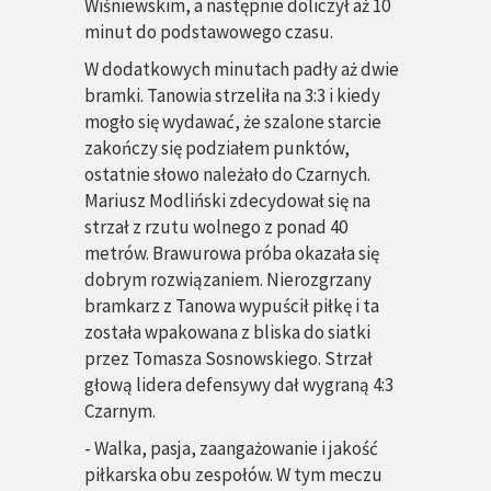
Wiśniewskim, a następnie doliczył aż 10
minut do podstawowego czasu.
W dodatkowych minutach padły aż dwie
bramki. Tanowia strzeliła na 3:3 i kiedy
mogło się wydawać, że szalone starcie
zakończy się podziałem punktów,
ostatnie słowo należało do Czarnych.
Mariusz Modliński zdecydował się na
strzał z rzutu wolnego z ponad 40
metrów. Brawurowa próba okazała się
dobrym rozwiązaniem. Nierozgrzany
bramkarz z Tanowa wypuścił piłkę i ta
została wpakowana z bliska do siatki
przez Tomasza Sosnowskiego. Strzał
głową lidera defensywy dał wygraną 4:3
Czarnym.
- Walka, pasja, zaangażowanie i jakość
piłkarska obu zespołów. W tym meczu