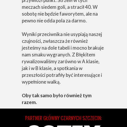
przywiózł punkt. Strzelił w tych
meczach siedem goli, a stracił 40. W
sobotę nie będzie faworytem, ale na
pewno nie odda pola za darmo.
Wyniki przeciwnika nie usypiają naszej
czujności, zwłaszcza że również
jesteśmy na dole tabeli i mocno brakuje
nam smaku wygranych. Z Błękitem
rywalizowaliśmy zarówno w A klasie,
jak i w B klasie, a spotkania w
przeszłości potrafiły być interesujące i
wypełnione walką.
Oby tak samo było również tym
razem.
PARTNER GŁÓWNY CZARNYCH SZCZECIN: