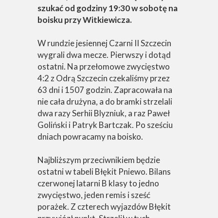
szukać od godziny 19:30 w sobotę na
boisku przy Witkiewicza.
W rundzie jesiennej Czarni II Szczecin
wygrali dwa mecze. Pierwszy i dotąd
ostatni. Na przełomowe zwycięstwo
4:2 z Odrą Szczecin czekaliśmy przez
63 dni i 1507 godzin. Zapracowała na
nie cała drużyna, a do bramki strzelali
dwa razy Serhii Blyzniuk, a raz Paweł
Goliński i Patryk Bartczak. Po sześciu
dniach powracamy na boisko.
Najbliższym przeciwnikiem będzie
ostatni w tabeli Błękit Pniewo. Bilans
czerwonej latarni B klasy to jedno
zwycięstwo, jeden remis i sześć
porażek. Z czterech wyjazdów Błękit