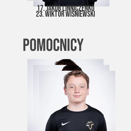
17. Jakub Linniczenko
23. Wiktor Wiśniewski
pomocnicy