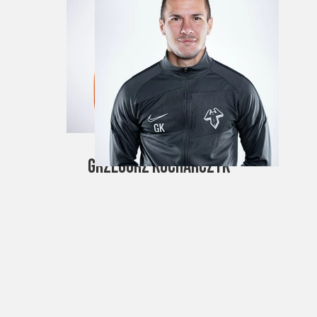
22. Szymon Bloch
Grzegorz Kucharczyk