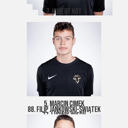
7. Hubert Kot
5. Marcin Cimek
88. Filip Jankowski-Świątek
77. Ludwik Więch