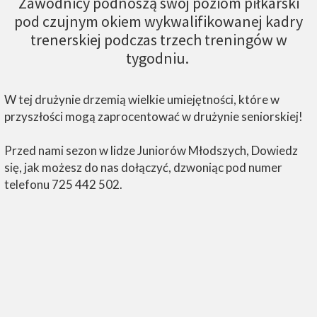
Zawodnicy podnoszą swój poziom piłkarski
pod czujnym okiem wykwalifikowanej kadry
trenerskiej podczas trzech treningów w
tygodniu.
W tej drużynie drzemią wielkie umiejętności, które w
przyszłości mogą zaprocentować w drużynie seniorskiej!
Przed nami sezon w lidze Juniorów Młodszych, Dowiedz
się, jak możesz do nas dołączyć, dzwoniąc pod numer
telefonu 725 442 502.