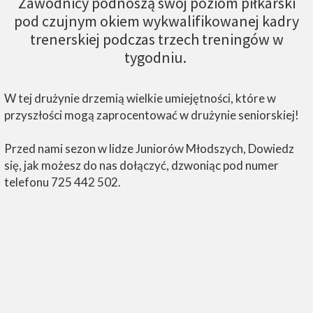
Zawodnicy podnoszą swój poziom piłkarski
pod czujnym okiem wykwalifikowanej kadry
trenerskiej podczas trzech treningów w
tygodniu.
W tej drużynie drzemią wielkie umiejętności, które w
przyszłości mogą zaprocentować w drużynie seniorskiej!
Przed nami sezon w lidze Juniorów Młodszych, Dowiedz
się, jak możesz do nas dołączyć, dzwoniąc pod numer
telefonu 725 442 502.