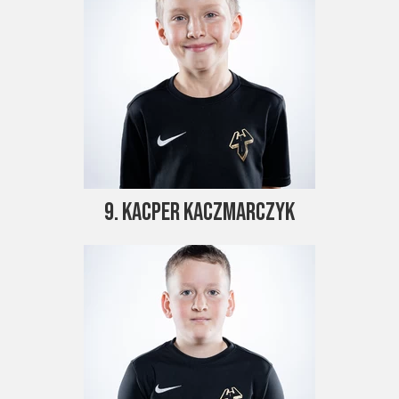
9. Kacper KAczmarczyk