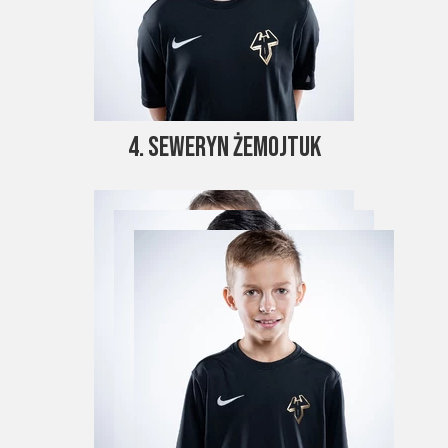
4. Seweryn Żemojtuk