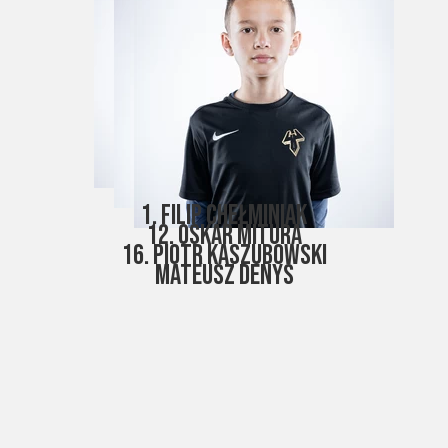
1. Filip Chełminiak
12. Oskar Mitura
16. Piotr Kaszubowski
Mateusz Denys