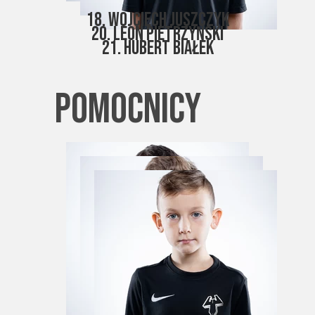
18. Wojciech Juszczyk
20. LEon Pietrzyński
21. Hubert Białek
pomocnicy