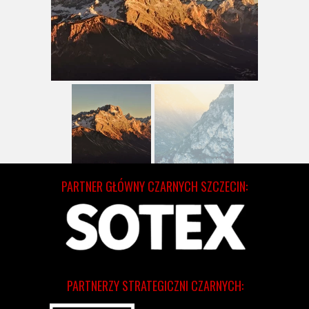
PARTNER GŁÓWNY CZARNYCH SZCZECIN:
PARTNERZY STRATEGICZNI CZARNYCH: