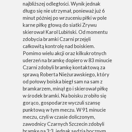
najbliższej odległości. Wynik jednak
długo się nie utrzymał, ponieważ już 6
minut później po wrzuceniu piłki w pole
karne piłkę głową do siatki Zrywu
skierował Karol Lubiński. Od momentu
zdobycia bramki Czarni przejęli
całkowitą kontrolę nad boiskiem.
Pomimo wielu akcji oraz kilkukrotnych
uderzeń na bramkę dopiero w 83 minucie
Czarni zdobyli bramkę kontaktową za
sprawą Roberta Nieżurawskiego, który
od połowy boiska biegł sam na sam z
bramkarzem, minął go i skierował piłkę
w środek bramki. Na boisku zrobiło się
gorąco, gospodarze wyczuli szansę
punktową w tym meczu. W 91 minucie
meczu, czyli w czasie doliczonym,
zawodnicy Czarnych Szczecin zdobyli
bramkę na 3:3, jednak sędzia bocznym,