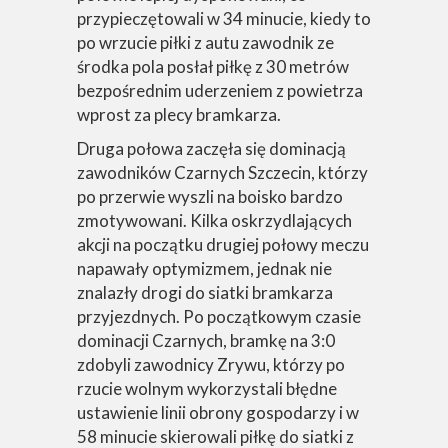
przypieczętowali w 34 minucie, kiedy to
po wrzucie piłki z autu zawodnik ze
środka pola posłał piłkę z 30 metrów
bezpośrednim uderzeniem z powietrza
wprost za plecy bramkarza.
Druga połowa zaczęła się dominacją
zawodników Czarnych Szczecin, którzy
po przerwie wyszli na boisko bardzo
zmotywowani. Kilka oskrzydlających
akcji na początku drugiej połowy meczu
napawały optymizmem, jednak nie
znalazły drogi do siatki bramkarza
przyjezdnych. Po początkowym czasie
dominacji Czarnych, bramkę na 3:0
zdobyli zawodnicy Zrywu, którzy po
rzucie wolnym wykorzystali błędne
ustawienie linii obrony gospodarzy i w
58 minucie skierowali piłkę do siatki z