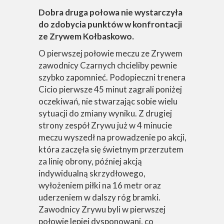
Dobra druga połowa nie wystarczyła
do zdobycia punktów w konfrontacji
ze Zrywem Kołbaskowo.
O pierwszej połowie meczu ze Zrywem
zawodnicy Czarnych chcieliby pewnie
szybko zapomnieć. Podopieczni trenera
Cicio pierwsze 45 minut zagrali poniżej
oczekiwań, nie stwarzając sobie wielu
sytuacji do zmiany wyniku. Z drugiej
strony zespół Zrywu już w 4 minucie
meczu wyszedł na prowadzenie po akcji,
która zaczęła się świetnym przerzutem
za linię obrony, później akcją
indywidualną skrzydłowego,
wyłożeniem piłki na 16 metr oraz
uderzeniem w dalszy róg bramki.
Zawodnicy Zrywu byli w pierwszej
połowie lepiej dysponowani, co