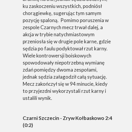
ku zaskoczeniu wszystkich, podniósł
chorągiewkę, sugerując tym samym
pozycję spaloną. Pomimo poruszenia w
zespole Czarnych mecz trwał dalej, a
akcja w trybie natychmiastowym
przeniosła się w drugie pole karne, gdzie
sędzia po faulu podyktował rzut karny.
Wiele kontrowersji boiskowych
spowodowały niepotrzebną wymianę
zdań pomiędzy dwoma zespołami,
jednak sędzia załagodził całą sytuację.
Mecz zakończył się w 94 minucie, kiedy
to przyjezdni wykorzystali rzut karny i
ustalili wynik.
Czarni Szczecin - Zryw Kołbaskowo 2:4
(0:2)