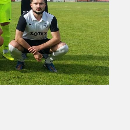
OBÓZ W KALISZU 2020
FOTORELACJE
VIDEO
OFERTA LATO 2020
ARCHIWUM OBOZÓW
WYNIKI