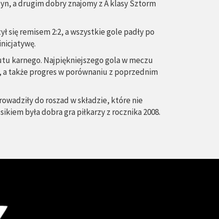
zyn, a drugim dobry znajomy z A klasy Sztorm
ł się remisem 2:2, a wszystkie gole padły po
nicjatywę.
rzutu karnego. Najpiękniejszego gola w meczu
ki, a także progres w porównaniu z poprzednim
rowadziły do roszad w składzie, które nie
ikiem była dobra gra piłkarzy z rocznika 2008.