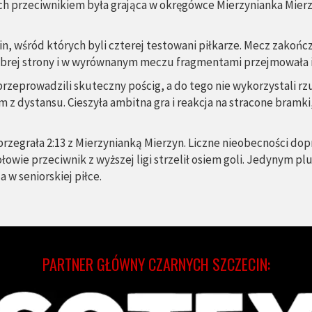
 ich przeciwnikiem była grająca w okręgówce Mierzynianka Mier
n, wśród których byli czterej testowani piłkarze. Mecz zakończy
dobrej strony i w wyrównanym meczu fragmentami przejmowała i
e przeprowadzili skuteczny pościg, a do tego nie wykorzystali 
em z dystansu. Cieszyła ambitna gra i reakcja na stracone bram
 przegrała 2:13 z Mierzynianką Mierzyn. Liczne nieobecności dop
wie przeciwnik z wyższej ligi strzelił osiem goli. Jedynym plus
 w seniorskiej piłce.
PARTNER GŁÓWNY CZARNYCH SZCZECIN: