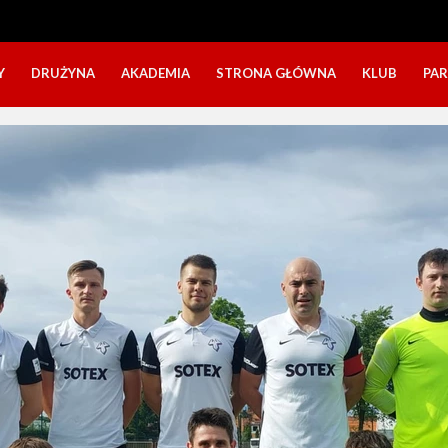
Y
DRUŻYNA
AKADEMIA
STRONA GŁÓWNA
KLUB
PA
SZTAB TRENERSKI
KATEGORIE WIEKOWE
O NAS
DOŁĄCZ DO GRY
NABÓR DZIECI
NASZE DZI
SZTAB TRENERSKI
OPINIE RODZICÓW O OBOZACH