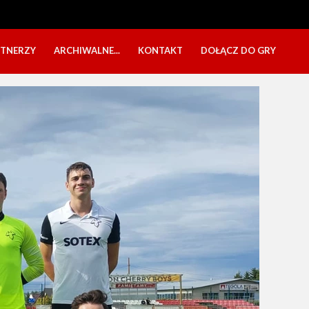
RTNERZY
ARCHIWALNE...
KONTAKT
DOŁĄCZ DO GRY
OBÓZ USTKA 2025
NABÓR DZIECI
EŁA
PÓŁKOLONIE 2025
NABÓR SENIORÓW
SBO 2023
CZARNI W MEDIACH
KADRA 2006
FESTYN CHARYTATYWNY
CZAS NA DZIEWCZYNY
OBÓZ W ZATONIU 2020