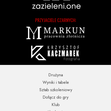
PRZYJACIELE CZARNYCH:
Drużyna
Wyniki i tabele
Sztab szkoleniowy
Dołącz do gry
Klub