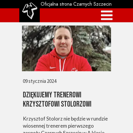
Oficjalna strona Czarnych Szczecin
09 stycznia 2024
DZIĘKUJEMY TRENEROWI
KRZYSZTOFOWI STOLORZOWI
Krzysztof Stolorz nie będzie w rundzie
wiosennej trenerem pierwszego
zespołu Czarnych Szczecin w A klasie.