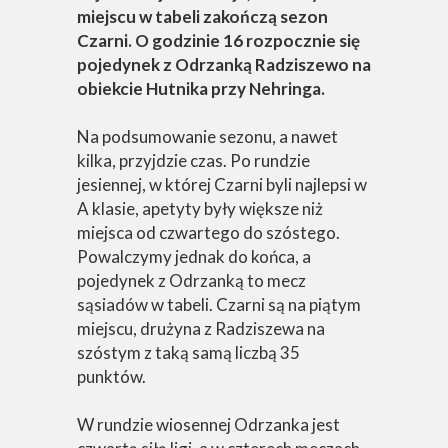
miejscu w tabeli zakończą sezon
Czarni. O godzinie 16 rozpocznie się
pojedynek z Odrzanką Radziszewo na
obiekcie Hutnika przy Nehringa.
Na podsumowanie sezonu, a nawet
kilka, przyjdzie czas. Po rundzie
jesiennej, w której Czarni byli najlepsi w
A klasie, apetyty były większe niż
miejsca od czwartego do szóstego.
Powalczymy jednak do końca, a
pojedynek z Odrzanką to mecz
sąsiadów w tabeli. Czarni są na piątym
miejscu, drużyna z Radziszewa na
szóstym z taką samą liczbą 35
punktów.
W rundzie wiosennej Odrzanka jest