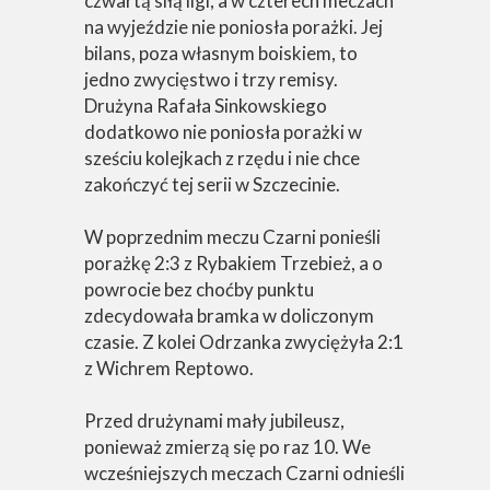
czwartą siłą ligi, a w czterech meczach
na wyjeździe nie poniosła porażki. Jej
bilans, poza własnym boiskiem, to
jedno zwycięstwo i trzy remisy.
Drużyna Rafała Sinkowskiego
dodatkowo nie poniosła porażki w
sześciu kolejkach z rzędu i nie chce
zakończyć tej serii w Szczecinie.
W poprzednim meczu Czarni ponieśli
porażkę 2:3 z Rybakiem Trzebież, a o
powrocie bez choćby punktu
zdecydowała bramka w doliczonym
czasie. Z kolei Odrzanka zwyciężyła 2:1
z Wichrem Reptowo.
Przed drużynami mały jubileusz,
ponieważ zmierzą się po raz 10. We
wcześniejszych meczach Czarni odnieśli