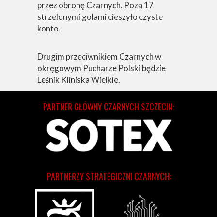
przez obronę Czarnych. Poza 17
strzelonymi golami cieszyło czyste
konto.
Drugim przeciwnikiem Czarnych w
okręgowym Pucharze Polski będzie
Leśnik Kliniska Wielkie.
PARTNER GŁÓWNY CZARNYCH SZCZECIN:
PARTNERZY STRATEGICZNI CZARNYCH: