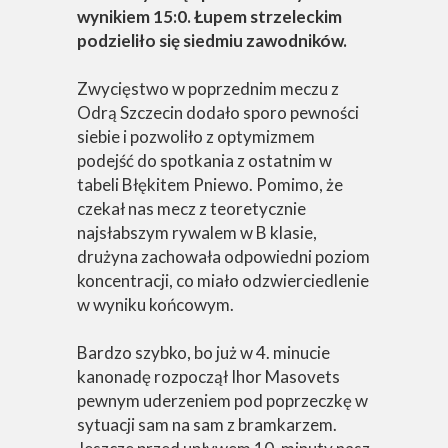
wynikiem 15:0. Łupem strzeleckim
podzieliło się siedmiu zawodników.
Zwycięstwo w poprzednim meczu z
Odrą Szczecin dodało sporo pewności
siebie i pozwoliło z optymizmem
podejść do spotkania z ostatnim w
tabeli Błękitem Pniewo. Pomimo, że
czekał nas mecz z teoretycznie
najsłabszym rywalem w B klasie,
drużyna zachowała odpowiedni poziom
koncentracji, co miało odzwierciedlenie
w wyniku końcowym.
Bardzo szybko, bo już w 4. minucie
kanonadę rozpoczął Ihor Masovets
pewnym uderzeniem pod poprzeczkę w
sytuacji sam na sam z bramkarzem.