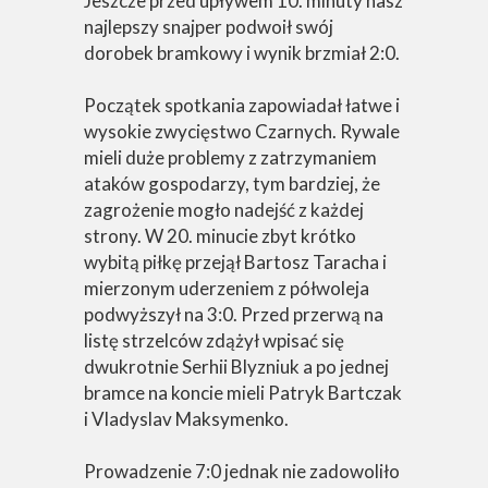
Jeszcze przed upływem 10. minuty nasz
najlepszy snajper podwoił swój
dorobek bramkowy i wynik brzmiał 2:0.
Początek spotkania zapowiadał łatwe i
wysokie zwycięstwo Czarnych. Rywale
mieli duże problemy z zatrzymaniem
ataków gospodarzy, tym bardziej, że
zagrożenie mogło nadejść z każdej
strony. W 20. minucie zbyt krótko
wybitą piłkę przejął Bartosz Taracha i
mierzonym uderzeniem z półwoleja
podwyższył na 3:0. Przed przerwą na
listę strzelców zdążył wpisać się
dwukrotnie Serhii Blyzniuk a po jednej
bramce na koncie mieli Patryk Bartczak
i Vladyslav Maksymenko.
Prowadzenie 7:0 jednak nie zadowoliło