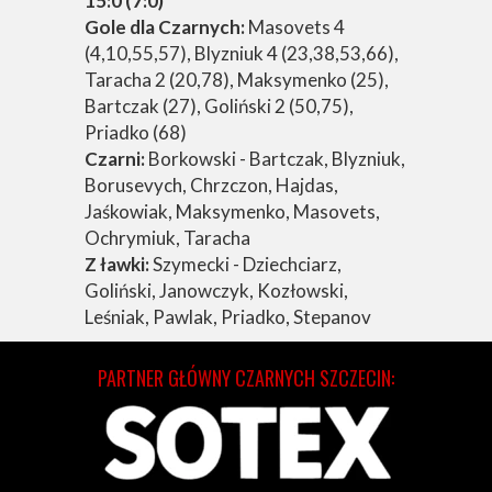
15:0 (7:0)
Gole dla Czarnych:
Masovets 4
(4,10,55,57), Blyzniuk 4 (23,38,53,66),
Taracha 2 (20,78), Maksymenko (25),
Bartczak (27), Goliński 2 (50,75),
Priadko (68)
Czarni:
Borkowski - Bartczak, Blyzniuk,
Borusevych, Chrzczon, Hajdas,
Jaśkowiak, Maksymenko, Masovets,
Ochrymiuk, Taracha
Z ławki:
Szymecki - Dziechciarz,
Goliński, Janowczyk, Kozłowski,
Leśniak, Pawlak, Priadko, Stepanov
PARTNER GŁÓWNY CZARNYCH SZCZECIN: