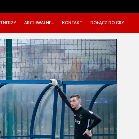
RTNERZY
ARCHIWALNE...
KONTAKT
DOŁĄCZ DO GRY
OBÓZ USTKA 2025
NABÓR DZIECI
EŁA
PÓŁKOLONIE 2025
NABÓR SENIORÓW
SBO 2023
CZARNI W MEDIACH
KADRA 2006
FESTYN CHARYTATYWNY
CZAS NA DZIEWCZYNY
OBÓZ W ZATONIU 2020