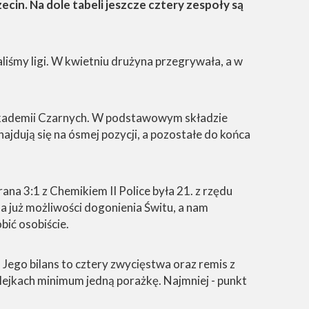
cin. Na dole tabeli jeszcze cztery zespoły są
iśmy ligi. W kwietniu drużyna przegrywała, a w
 akademii Czarnych. W podstawowym składzie
ajdują się na ósmej pozycji, a pozostałe do końca
na 3:1 z Chemikiem II Police była 21. z rzędu
 już możliwości dogonienia Świtu, a nam
ić osobiście.
Jego bilans to cztery zwycięstwa oraz remis z
lejkach minimum jedną porażkę. Najmniej - punkt