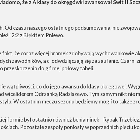
adomo, że z A klasy do okręgówki awansował Świt II Szcze
h. Od czasu naszego ostatniego podsumowania, nie zwojowal
ież i 2:2 z Błękitem Pniewo.
kże fakt, że coraz więcej bramek zdobywają wychowankowie
ych zawodników, a ci odwdzięczają się za zaufanie. Czarni zn
do przeskoczenia do górnej połowy tabeli.
nie wątpliwości, co do jego awansu do klasy okręgowej. Wygra
nad wiceliderem Odrzanką Radziszewo. Tym samym nikt nie ma
ylu. W ostatnim meczu sezonu będziemy mogli to także zrob
 formie był ostatnio również beniaminek - Rybak Trzebież. 
ościach. Pozostałe zespoły poniosły w poprzednich pięciu ko