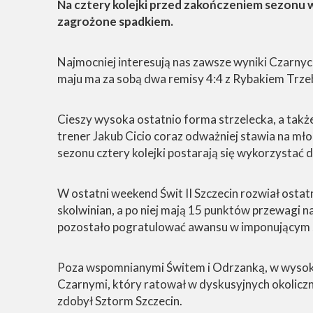
Na cztery kolejki przed zakończeniem sezonu wi
zagrożone spadkiem.
Najmocniej interesują nas zawsze wyniki Czarnyc
maju ma za sobą dwa remisy 4:4 z Rybakiem Trzeb
Cieszy wysoka ostatnio forma strzelecka, a ta
trener Jakub Cicio coraz odważniej stawia na młod
sezonu cztery kolejki postarają się wykorzystać 
W ostatni weekend Świt II Szczecin rozwiał ostat
skolwinian, a po niej mają 15 punktów przewagi 
pozostało pogratulować awansu w imponującym st
Poza wspomnianymi Świtem i Odrzanką, w wysokiej
Czarnymi, który ratował w dyskusyjnych okoliczn
zdobył Sztorm Szczecin.