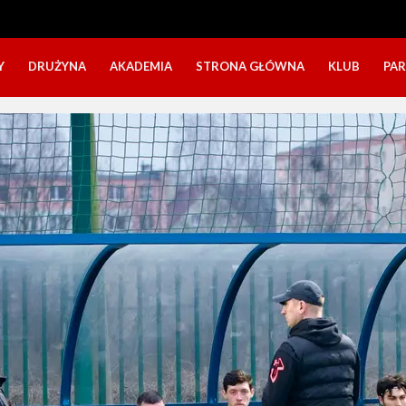
Y
DRUŻYNA
AKADEMIA
STRONA GŁÓWNA
KLUB
PA
SZTAB TRENERSKI
KATEGORIE WIEKOWE
O NAS
DOŁĄCZ DO GRY
NABÓR DZIECI
NASZE DZI
SZTAB TRENERSKI
OPINIE RODZICÓW O OBOZACH