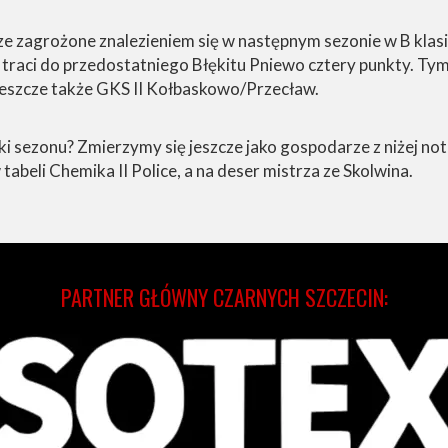
ze zagrożone znalezieniem się w następnym sezonie w B klasie
traci do przedostatniego Błękitu Pniewo cztery punkty. Tym 
 jeszcze także GKS II Kołbaskowo/Przecław.
jki sezonu? Zmierzymy się jeszcze jako gospodarze z niżej 
beli Chemika II Police, a na deser mistrza ze Skolwina.
PARTNER GŁÓWNY CZARNYCH SZCZECIN: