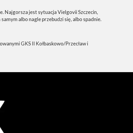
. Najgorsza jest sytuacja Vielgovii Szczecin,
samym albo nagle przebudzi się, albo spadnie.
notowanymi GKS II Kołbaskowo/Przecław i