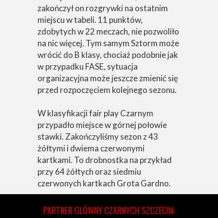
zakończył on rozgrywki na ostatnim
miejscu w tabeli. 11 punktów,
zdobytych w 22 meczach, nie pozwoliło
na nic więcej. Tym samym Sztorm może
wrócić do B klasy, chociaż podobnie jak
w przypadku FASE, sytuacja
organizacyjna może jeszcze zmienić się
przed rozpoczęciem kolejnego sezonu.
W klasyfikacji fair play Czarnym
przypadło miejsce w górnej połowie
stawki. Zakończyliśmy sezon z 43
żółtymi i dwiema czerwonymi
kartkami. To drobnostka na przykład
przy 64 żółtych oraz siedmiu
czerwonych kartkach Grota Gardno.
PARTNER GŁÓWNY CZARNYCH SZCZECIN: