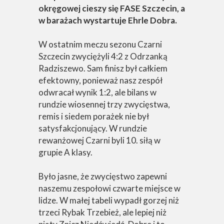
okręgowej cieszy się FASE Szczecin, a
w barażach wystartuje Ehrle Dobra.
W ostatnim meczu sezonu Czarni
Szczecin zwyciężyli 4:2 z Odrzanką
Radziszewo. Sam finisz był całkiem
efektowny, ponieważ nasz zespół
odwracał wynik 1:2, ale bilans w
rundzie wiosennej trzy zwycięstwa,
remis i siedem porażek nie był
satysfakcjonujący. W rundzie
rewanżowej Czarni byli 10. siłą w
grupie A klasy.
Było jasne, że zwycięstwo zapewni
naszemu zespołowi czwarte miejsce w
lidze. W małej tabeli wypadł gorzej niż
trzeci Rybak Trzebież, ale lepiej niż