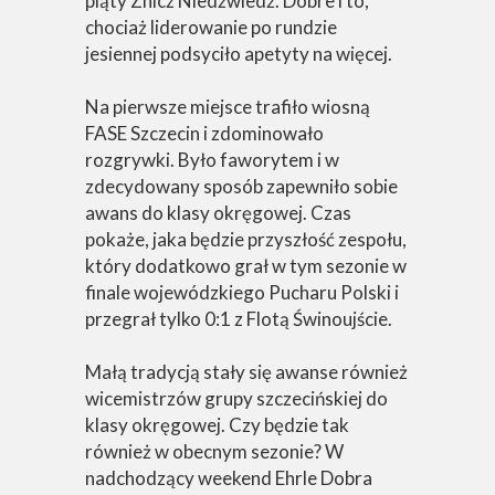
piąty Znicz Niedźwiedź. Dobre i to,
chociaż liderowanie po rundzie
jesiennej podsyciło apetyty na więcej.
Na pierwsze miejsce trafiło wiosną
FASE Szczecin i zdominowało
rozgrywki. Było faworytem i w
zdecydowany sposób zapewniło sobie
awans do klasy okręgowej. Czas
pokaże, jaka będzie przyszłość zespołu,
który dodatkowo grał w tym sezonie w
finale wojewódzkiego Pucharu Polski i
przegrał tylko 0:1 z Flotą Świnoujście.
Małą tradycją stały się awanse również
wicemistrzów grupy szczecińskiej do
klasy okręgowej. Czy będzie tak
również w obecnym sezonie? W
nadchodzący weekend Ehrle Dobra