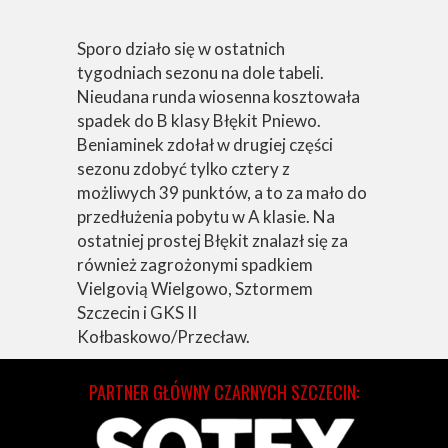
Sporo działo się w ostatnich
tygodniach sezonu na dole tabeli.
Nieudana runda wiosenna kosztowała
spadek do B klasy Błękit Pniewo.
Beniaminek zdołał w drugiej części
sezonu zdobyć tylko cztery z
możliwych 39 punktów, a to za mało do
przedłużenia pobytu w A klasie. Na
ostatniej prostej Błękit znalazł się za
również zagrożonymi spadkiem
Vielgovią Wielgowo, Sztormem
Szczecin i GKS II
Kołbaskowo/Przecław.
PARTNER GŁÓWNY CZARNYCH SZCZECIN: