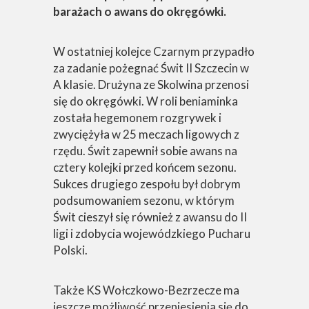
barażach o awans do okręgówki.
W ostatniej kolejce Czarnym przypadło
za zadanie pożegnać Świt II Szczecin w
A klasie. Drużyna ze Skolwina przenosi
się do okręgówki. W roli beniaminka
została hegemonem rozgrywek i
zwyciężyła w 25 meczach ligowych z
rzędu. Świt zapewnił sobie awans na
cztery kolejki przed końcem sezonu.
Sukces drugiego zespołu był dobrym
podsumowaniem sezonu, w którym
Świt cieszył się również z awansu do II
ligi i zdobycia wojewódzkiego Pucharu
Polski.
Także KS Wołczkowo-Bezrzecze ma
jeszcze możliwość przeniesienia się do