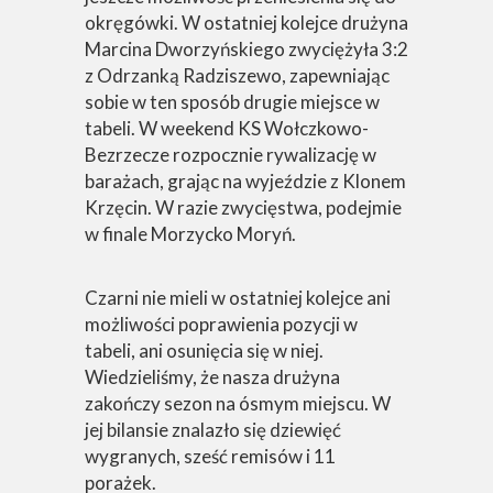
okręgówki. W ostatniej kolejce drużyna
Marcina Dworzyńskiego zwyciężyła 3:2
z Odrzanką Radziszewo, zapewniając
sobie w ten sposób drugie miejsce w
tabeli. W weekend KS Wołczkowo-
Bezrzecze rozpocznie rywalizację w
barażach, grając na wyjeździe z Klonem
Krzęcin. W razie zwycięstwa, podejmie
w finale Morzycko Moryń.
Czarni nie mieli w ostatniej kolejce ani
możliwości poprawienia pozycji w
tabeli, ani osunięcia się w niej.
Wiedzieliśmy, że nasza drużyna
zakończy sezon na ósmym miejscu. W
jej bilansie znalazło się dziewięć
wygranych, sześć remisów i 11
porażek.