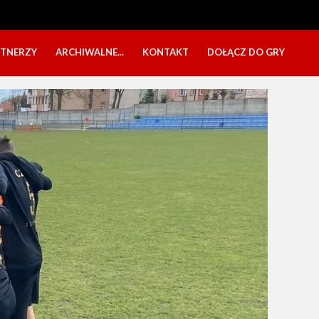
RTNERZY
ARCHIWALNE...
KONTAKT
DOŁĄCZ DO GRY
OBÓZ USTKA 2025
NABÓR DZIECI
EŁA
PÓŁKOLONIE 2025
NABÓR SENIORÓW
SBO 2023
CZARNI W MEDIACH
KADRA 2006
FESTYN CHARYTATYWNY
CZAS NA DZIEWCZYNY
OBÓZ W ZATONIU 2020