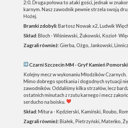
2:0. Druga połowa to ataki gości, jednak w znako
karnym. Nasz zawodnik pewnie strzela swoją drug
Hożej.
Bramki zdobyli:
Bartosz Nowak x2, Ludwik Więc
Skład
: Bloch - Wiśniewski, Żukowski, Kozioł- W
Zagrali również
: Gierba, Ożgo, Jankowski, Linni
Czarni Szczecin MM - Gryf Kamień Pomorski
Kolejny mecz w wykonaniu Młodzików Czarnych. T
Mimo dobrego spotkania i dogodnych sytuacji nie
zawodników. Oddaliśmy kilka strzałów, lecz bar
ostatnich minutach z rzutu karnego i mecz zakończ
serducho na boisku.
Skład
: Mitura - Kędzierski, Kamiński, Roubo, Ro
Zagrali również
: Białek, Pietrzyński, Mateńko, Ży