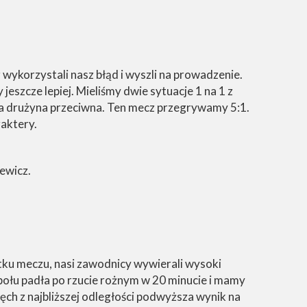
 wykorzystali nasz błąd i wyszli na prowadzenie.
eszcze lepiej. Mieliśmy dwie sytuacje 1 na 1 z
ła drużyna przeciwna. Ten mecz przegrywamy 5:1.
raktery.
ewicz.
ku meczu, nasi zawodnicy wywierali wysoki
społu padła po rzucie rożnym w 20 minucie i mamy
ch z najbliższej odległości podwyższa wynik na