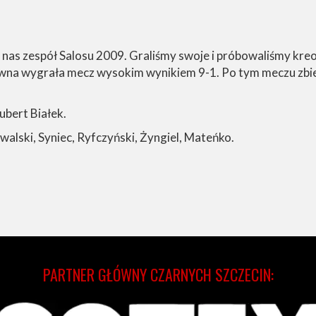
a nas zespół Salosu 2009. Graliśmy swoje i próbowaliśmy kreo
iwna wygrała mecz wysokim wynikiem 9-1. Po tym meczu zbie
ubert Białek.
owalski, Syniec, Ryfczyński, Żyngiel, Mateńko.
PARTNER GŁÓWNY CZARNYCH SZCZECIN: