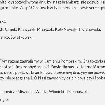
mitej dyspozycji w tym dniu był nasz bramkarz i nie pozwolił
a bramkę. Zespół Czarnych w tym meczu zostawił serce i płuc
h x1
ięch, Cimek, Krawczyk, Miszczak, Kot- Nowak, Trojanowski.
czenko, Świątkowski.
ym razem zagraliśmy w Kamieniu Pomorskim. Gra toczyła si
 potrafiliśmy zdobyć bramki. Zawiodła nas skuteczność a m
dzo dobra postawa bramkarza z przeciwnej drużyny nie pozwo
ył się przegraną 1-0. Nasi zawodnicy dzielnie walczyli i poka
manowicz - Miszczak, Wenta, Winnicki - Dzbanuszek.
ngiel.