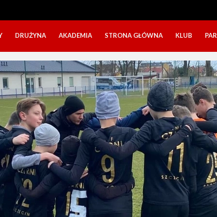
Y
DRUŻYNA
AKADEMIA
STRONA GŁÓWNA
KLUB
PA
SZTAB TRENERSKI
KATEGORIE WIEKOWE
O NAS
DOŁĄCZ DO GRY
NABÓR DZIECI
NASZE DZI
SZTAB TRENERSKI
OPINIE RODZICÓW O OBOZACH