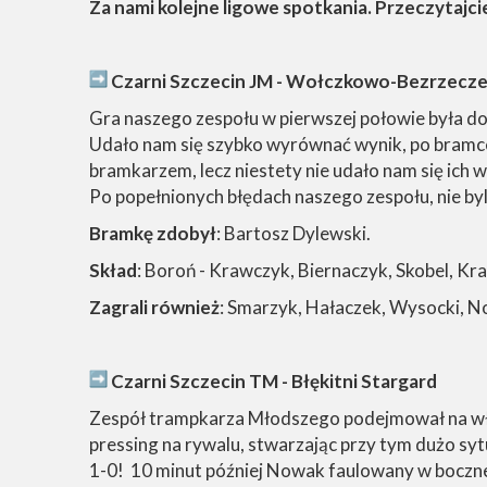
Za nami kolejne ligowe spotkania. Przeczytajci
Czarni Szczecin JM - Wołczkowo-Bezrzecz
Gra naszego zespołu w pierwszej połowie była dobr
Udało nam się szybko wyrównać wynik, po bramce z
bramkarzem, lecz niestety nie udało nam się ich
Po popełnionych błędach naszego zespołu, nie by
Bramkę zdobył
: Bartosz Dylewski.
Skład
: Boroń - Krawczyk, Biernaczyk, Skobel, Kr
Zagrali również
: Smarzyk, Hałaczek, Wysocki, 
Czarni Szczecin TM - Błękitni Stargard
Zespół trampkarza Młodszego podejmował na wła
pressing na rywalu, stwarzając przy tym dużo syt
1-0! 10 minut później Nowak faulowany w bocznej