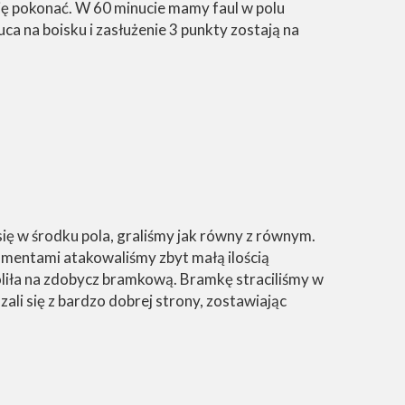
 się pokonać. W 60 minucie mamy faul w polu
a na boisku i zasłużenie 3 punkty zostają na
ę w środku pola, graliśmy jak równy z równym.
omentami atakowaliśmy zbyt małą ilością
liła na zdobycz bramkową. Bramkę straciliśmy w
zali się z bardzo dobrej strony, zostawiając