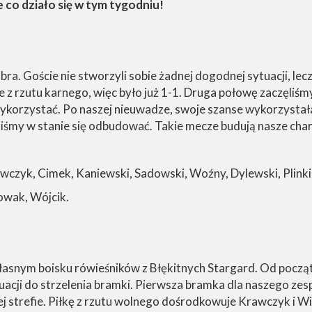
e co działo się w tym tygodniu!
e
a. Goście nie stworzyli sobie żadnej dogodnej sytuacji, lecz
 rzutu karnego, więc było już 1-1. Druga połowę zaczęliśmy j
 wykorzystać. Po naszej nieuwadze, swoje szanse wykorzysta
liśmy w stanie się odbudować. Takie mecze budują nasze cha
awczyk, Cimek, Kaniewski, Sadowski, Woźny, Dylewski, Plinki
Nowak, Wójcik.
snym boisku rówieśników z Błękitnych Stargard. Od począt
uacji do strzelenia bramki. Pierwsza bramka dla naszego ze
 strefie. Piłkę z rzutu wolnego dośrodkowuje Krawczyk i Wię