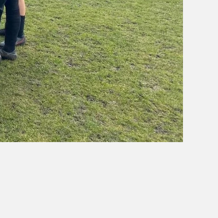
OBÓZ W KALISZU 2020
FOTORELACJE
VIDEO
OFERTA LATO 2020
ARCHIWUM OBOZÓW
WYNIKI