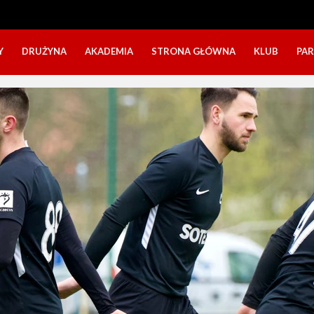
Y
DRUŻYNA
AKADEMIA
STRONA GŁÓWNA
KLUB
PA
SZTAB TRENERSKI
KATEGORIE WIEKOWE
O NAS
DOŁĄCZ DO GRY
NABÓR DZIECI
NASZE DZI
SZTAB TRENERSKI
OPINIE RODZICÓW O OBOZACH