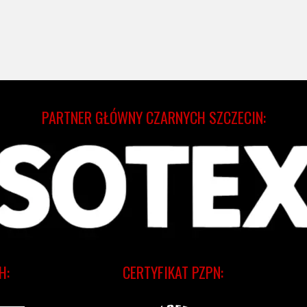
PARTNER GŁÓWNY CZARNYCH SZCZECIN:
H:
CERTYFIKAT PZPN: