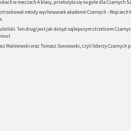
kach w meczach A klasy, przełożyła się na gole dla Czarnych Sz
, potrzebował młody wychowanek akademii Czarnych - Wojciech K
e.
ubiński. Ten drugi jest jak dotąd najlepszym strzelcem Czarnyc
minut.
asz Malinowski oraz Tomasz Sosnowski, czyli liderzy Czarnych