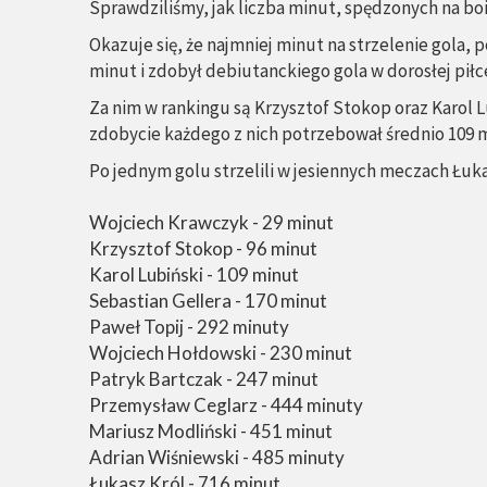
Sprawdziliśmy, jak liczba minut, spędzonych na bois
Okazuje się, że najmniej minut na strzelenie gola
minut i zdobył debiutanckiego gola w dorosłej piłc
Za nim w rankingu są Krzysztof Stokop oraz Karol L
zdobycie każdego z nich potrzebował średnio 109 
Po jednym golu strzelili w jesiennych meczach Łuk
Wojciech Krawczyk - 29 minut
Krzysztof Stokop - 96 minut
Karol Lubiński - 109 minut
Sebastian Gellera - 170 minut
Paweł Topij - 292 minuty
Wojciech Hołdowski - 230 minut
Patryk Bartczak - 247 minut
Przemysław Ceglarz - 444 minuty
Mariusz Modliński - 451 minut
Adrian Wiśniewski - 485 minuty
Łukasz Król - 716 minut