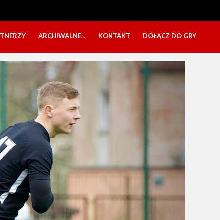
RTNERZY
ARCHIWALNE...
KONTAKT
DOŁĄCZ DO GRY
OBÓZ USTKA 2025
NABÓR DZIECI
EŁA
PÓŁKOLONIE 2025
NABÓR SENIORÓW
SBO 2023
CZARNI W MEDIACH
KADRA 2006
FESTYN CHARYTATYWNY
CZAS NA DZIEWCZYNY
OBÓZ W ZATONIU 2020