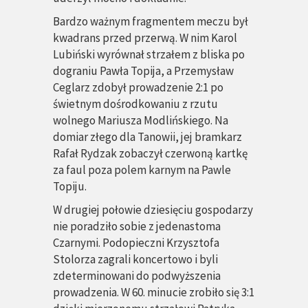
Bardzo ważnym fragmentem meczu był
kwadrans przed przerwą. W nim Karol
Lubiński wyrównał strzałem z bliska po
dograniu Pawła Topija, a Przemysław
Ceglarz zdobył prowadzenie 2:1 po
świetnym dośrodkowaniu z rzutu
wolnego Mariusza Modlińskiego. Na
domiar złego dla Tanowii, jej bramkarz
Rafał Rydzak zobaczył czerwoną kartkę
za faul poza polem karnym na Pawle
Topiju.
W drugiej połowie dziesięciu gospodarzy
nie poradziło sobie z jedenastoma
Czarnymi. Podopieczni Krzysztofa
Stolorza zagrali koncertowo i byli
zdeterminowani do podwyższenia
prowadzenia. W 60. minucie zrobiło się 3:1