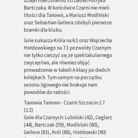
dzięki mierzonemu strzałowi Patryka
Bartczaka. W końcówce Czarni nie mieli
litości dla Tanowii, a Mariusz Modliński
oraz Sebastian Gellera zdobyli pierwsze
bramki dla klubu.
Gole Łukasza Króla na 6:1 oraz Wojciecha
Hołdowskiego na 7:1 pozwoliły Czarnym
nie tylko cieszyć się ze spektakularnego
zwycięstwa, ale również objąć
prowadzenie w tabeli A klasy po dwóch
kolejkach. Tym samym na początku
sezonu ligowego nie brakuje nam
powodów do radości.
Tanowia Tanowo - Czarni Szczecin 1:7
(1:2)
Gole dla Czarnych: Lubiński (42), Ceglarz
(44), Bartczak (59), Modliński (80),
Gellera (83), Król (88), Hołdowski (90)