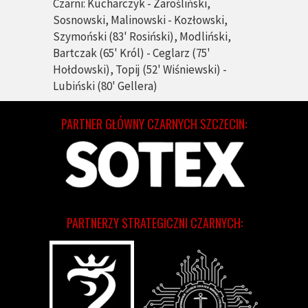
Czarni: Kucharczyk - Zarośliński,
Sosnowski, Malinowski - Kozłowski,
Szymoński (83' Rosiński), Modliński,
Bartczak (65' Król) - Ceglarz (75'
Hołdowski), Topij (52' Wiśniewski) -
Lubiński (80' Gellera)
PARTNER GŁÓWNY CZARNYCH SZCZECIN:
PARTNERZY STRATEGICZNI CZARNYCH: