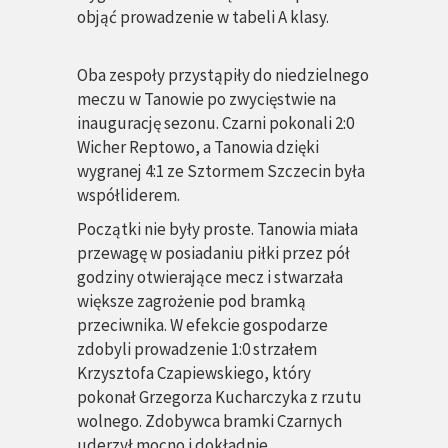
objąć prowadzenie w tabeli A klasy.
Oba zespoły przystąpiły do niedzielnego
meczu w Tanowie po zwycięstwie na
inaugurację sezonu. Czarni pokonali 2:0
Wicher Reptowo, a Tanowia dzięki
wygranej 4:1 ze Sztormem Szczecin była
współliderem.
Początki nie były proste. Tanowia miała
przewagę w posiadaniu piłki przez pół
godziny otwierające mecz i stwarzała
większe zagrożenie pod bramką
przeciwnika. W efekcie gospodarze
zdobyli prowadzenie 1:0 strzałem
Krzysztofa Czapiewskiego, który
pokonał Grzegorza Kucharczyka z rzutu
wolnego. Zdobywca bramki Czarnych
uderzył mocno i dokładnie.