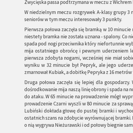
Zwycięska passa podtrzymana w meczu z Wichrem
W niedzielnym meczu rozgrywek A-klasy grupy 3 n
seniorów w tym meczu interesowały 3 punkty.
Pierwsza połowa zaczęła się bramką w 10 minucie 
niestety bramka nie została uznana - spalony. Co n
spada pod nogi przeciwnika który niefortunnie wyb
mija ostatniego obrońcę i pewnym uderzeniem l
pierwsza zdobyta nogami, wcześniej nie miał sobi
wyniku w 32 minucie był Pepryk, ale jego uderze
zmarnował Kubiak, a dobitkę Pepryka z 16 metrów w
Druga połowa zaczęła się lepiej dla gospodarzy
dośrodkowanie mija naszą linię obrony i spada na n
do ataku. W 65 minucie na prowadzenie mógł wyprow
prowadzenie Czarni wyszli w 80 minucie za sprawą
Lubiński dokłada głowę do pustej bramki i wychod
ostatnich szans na zdobycie wyrównującej bramki. 
o nią wygrywa Nieżurawski i od połowy biegnie sam 