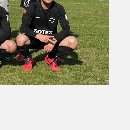
OBÓZ W KALISZU 2020
FOTORELACJE
VIDEO
OFERTA LATO 2020
ARCHIWUM OBOZÓW
WYNIKI