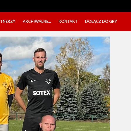
RTNERZY
ARCHIWALNE...
KONTAKT
DOŁĄCZ DO GRY
OBÓZ USTKA 2025
NABÓR DZIECI
EŁA
PÓŁKOLONIE 2025
NABÓR SENIORÓW
SBO 2023
CZARNI W MEDIACH
KADRA 2006
FESTYN CHARYTATYWNY
CZAS NA DZIEWCZYNY
OBÓZ W ZATONIU 2020