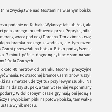
tatnim zwycięstwie nad Mostami na własnym boisku
eczu podanie od Kubiaka Wykorzystał Lubiński, ale
ści pola karnego, przedłużenie przez Pepryka, piłka
bumerang wraca pod nogi Dorocha. Ten z zimną krwią
olejna bramka naszego zawodnika, ale tym razem
 Czarni przeważali na boisku. Blisko podwyższenia
ika. 7 minut później dogodną sytuację sam na sam
y 1:0 dla Czarnych.
a około 40 metrów od bramki. Mocne i precyzyjne
wyrównania. Po straconej bramce Czarni znów ruszyli
iłki na 7 metrze uderzył tuż przy lewym słupku. Na
odzi na dalszy słupek, a tam wcześniej wspomniany
podarzy. W doliczonym czasie gry mają oni jedną z
czy się wybiciem piłki na połowę boiska, tam walkę
i ustala wynik meczu.