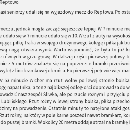
 Reptowo.
asi seniorzy udali się na wyjazdowy mecz do Reptowa. Po os
meczu, jednak mogła zacząć się jeszcze lepiej. W 7 minucie m
ie udało się w 7 minucie udało się w 10. Wrzut z auty na wysoko
ijając piłkę trafia w swojego drużynowego kolegę i piłka jak 
ewą nogą otwiera wynik. Warto wspomnieć, że była to już k
e równych w grze głową. W dalszej części pierwszej połowy to
nie z 5 metrów znalazło się na poprzeczce bramki przeciwn
ybił z linii bramkowej obrońca. Po pierwszej połowie więc mam
. W 53 minucie Wicher ma rzut wolny po lewej stronie boisk
ogę napastnika, a ten z najbliższej odległości doprowadza do 
adzić nasz zespół Śliwka, ale po rzucie rożnym i przyjęciu p
 Lubińskiego. Rzut rożny w lewej strony boiska, piłka przech
zimy na prowadzenie. Ostatnie minuty to natężone ataki gos
Rzut rożny, na który w pole karne poszedł nawet bramkarz, koń
do pustej bramki. W okolicy 20 metra oddaje strzał na bramkę 