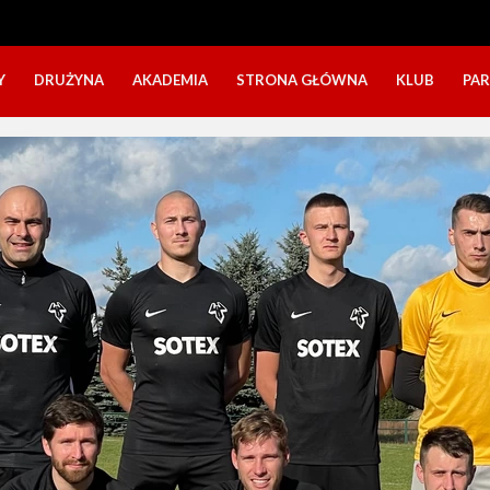
Y
DRUŻYNA
AKADEMIA
STRONA GŁÓWNA
KLUB
PA
SZTAB TRENERSKI
KATEGORIE WIEKOWE
O NAS
DOŁĄCZ DO GRY
NABÓR DZIECI
NASZE DZI
SZTAB TRENERSKI
OPINIE RODZICÓW O OBOZACH