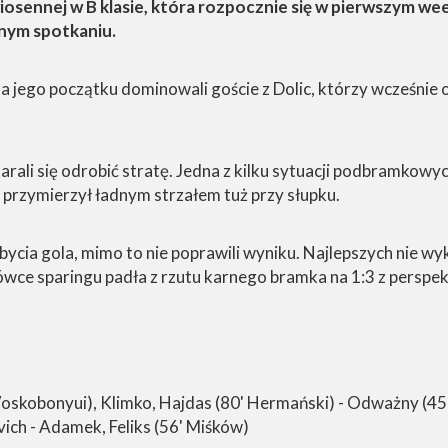
wiosennej w B klasie, która rozpocznie się w pierwszym w
anym spotkaniu.
Na jego początku dominowali goście z Dolic, którzy wcześni
i starali się odrobić stratę. Jedna z kilku sytuacji podbram
 przymierzył ładnym strzałem tuż przy słupku.
bycia gola, mimo to nie poprawili wyniku. Najlepszych nie w
wce sparingu padła z rzutu karnego bramka na 1:3 z perspe
Voskobonyui), Klimko, Hajdas (80' Hermański) - Odważny (45
ich - Adamek, Feliks (56' Miśków)