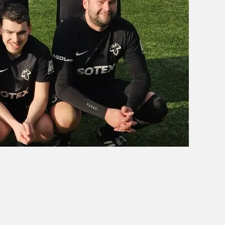
OBÓZ W KALISZU 2020
FOTORELACJE
VIDEO
OFERTA LATO 2020
ARCHIWUM OBOZÓW
WYNIKI