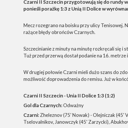
Czarni II Szczecin przygotowują się do rundy 
ponieśli porażkę 1:3 z Unią II Dolice w wyrówn
Mecz rozegrano na boisku przy ulicy Tenisowej. 
rażące błędy obrońców Czarnych.
Szczecinianie z minuty na minutę rozkręcali się 
Tuż przed przerwą dostał podanie na 16. metrze i
W drugiej połowie Czarni mieli dużo szans do zdo
możliwość doprowadzenia do remisu. Już w końcó
Czarni II Szczecin - Unia II Dolice 1:3 (1:2)
Gol dla Czarnych:
Odważny
Czarni:
Zheleznov (75' Nowak) - Olejniczak (45' 
Tselovalnikov, Janowczyk (45' Zarzycki), Abukhov