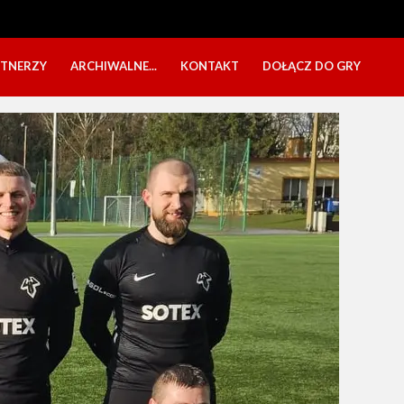
RTNERZY
ARCHIWALNE...
KONTAKT
DOŁĄCZ DO GRY
OBÓZ USTKA 2025
NABÓR DZIECI
EŁA
PÓŁKOLONIE 2025
NABÓR SENIORÓW
SBO 2023
CZARNI W MEDIACH
KADRA 2006
FESTYN CHARYTATYWNY
CZAS NA DZIEWCZYNY
OBÓZ W ZATONIU 2020