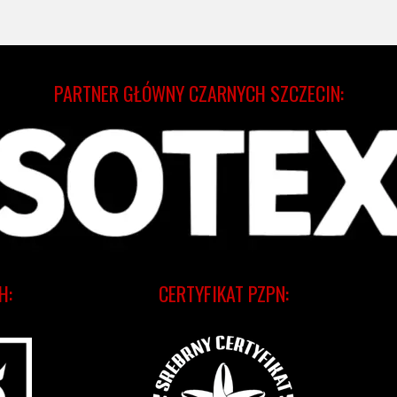
PARTNER GŁÓWNY CZARNYCH SZCZECIN:
H:
CERTYFIKAT PZPN: