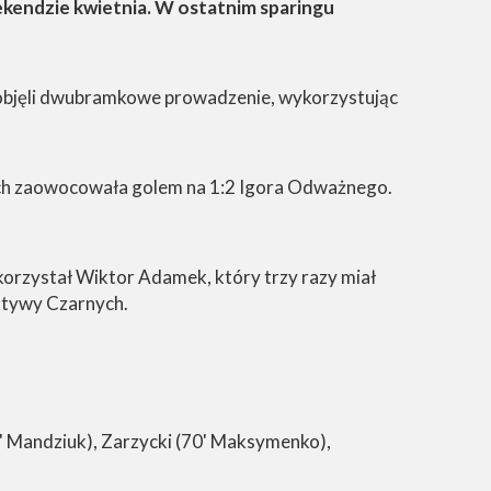
eekendzie kwietnia. W ostatnim sparingu
e objęli dwubramkowe prowadzenie, wykorzystując
kowych zaowocowała golem na 1:2 Igora Odważnego.
ykorzystał Wiktor Adamek, który trzy razy miał
ktywy Czarnych.
' Mandziuk), Zarzycki (70' Maksymenko),