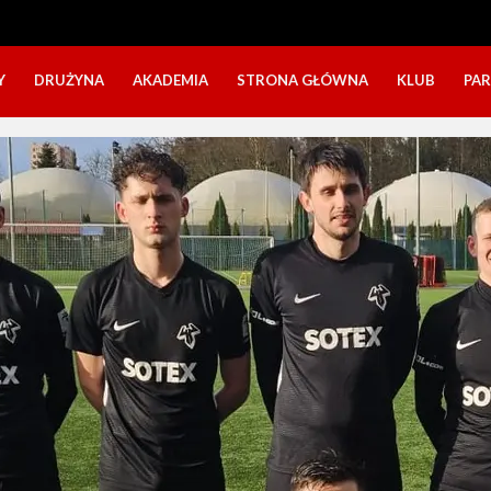
Y
DRUŻYNA
AKADEMIA
STRONA GŁÓWNA
KLUB
PA
SZTAB TRENERSKI
KATEGORIE WIEKOWE
O NAS
DOŁĄCZ DO GRY
NABÓR DZIECI
NASZE DZI
SZTAB TRENERSKI
OPINIE RODZICÓW O OBOZACH