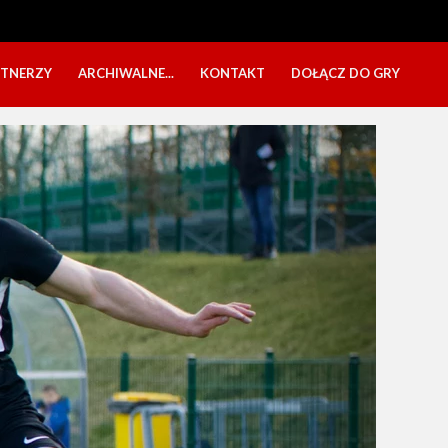
RTNERZY
ARCHIWALNE...
KONTAKT
DOŁĄCZ DO GRY
OBÓZ USTKA 2025
NABÓR DZIECI
EŁA
PÓŁKOLONIE 2025
NABÓR SENIORÓW
SBO 2023
CZARNI W MEDIACH
KADRA 2006
FESTYN CHARYTATYWNY
CZAS NA DZIEWCZYNY
OBÓZ W ZATONIU 2020