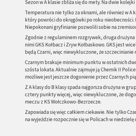
Sezon w A klasie zbliża się do mety. Na dwie kolej
Temperatura nie tylko za oknami, ale również w A kla
który powróci do okręgówki po roku nieobecności. P
Niepokonani gryfinianie pozwolili sobie na zremis
Zgodnie z regulaminem rozgrywek, druga drużyna w
nimi GKS Kołbacz i Zryw Kołbaskowo. GKS jest wice
będą Czarni, więc niewykluczone, że szczecinianie 
Czarnym brakuje minimum punktu w ostatnich dwóc
szósta lokata. Aktualnie zajmuje ją Chemik II Poli
możliwe jest jeszcze dogonienie przez Czarnych pi
Z A klasy do B klasy spada najgorsza drużyna w gr
cztery punkty więcej, więc niewykluczone, że dogon
meczu z KS Wołczkowo-Bezrzecze.
Zapowiada się więc całkiem ciekawie. Nie tylko Cz
na wyjeździe rozpocznie się w Policach w niedzielę 