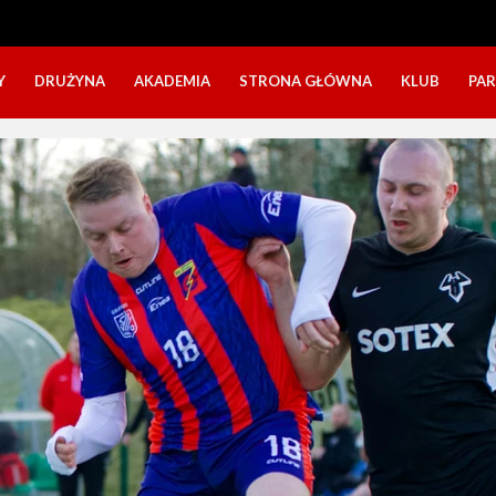
Y
DRUŻYNA
AKADEMIA
STRONA GŁÓWNA
KLUB
PA
SZTAB TRENERSKI
KATEGORIE WIEKOWE
O NAS
DOŁĄCZ DO GRY
NABÓR DZIECI
NASZE DZI
SZTAB TRENERSKI
OPINIE RODZICÓW O OBOZACH