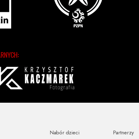
ARNYCH:
Nabór dzieci
Partnerzy