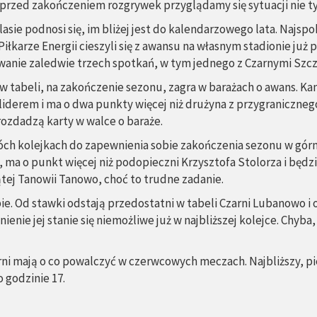
ki przed zakończeniem rozgrywek przyglądamy się sytuacji nie t
sie podnosi się, im bliżej jest do kalendarzowego lata. Najspok
iłkarze Energii cieszyli się z awansu na własnym stadionie ju
owanie zaledwie trzech spotkań, w tym jednego z Czarnymi Szcz
 tabeli, na zakończenie sezonu, zagra w barażach o awans. Ka
liderem i ma o dwa punkty więcej niż drużyna z przygraniczneg
rozdadzą karty w walce o baraże.
h kolejkach do zapewnienia sobie zakończenia sezonu w górne
ce, ma o punkt więcej niż podopieczni Krzysztofa Stolorza i bę
ątej Tanowii Tanowo, choć to trudne zadanie.
upie. Od stawki odstają przedostatni w tabeli Czarni Lubanowo
ienie jej stanie się niemożliwe już w najbliższej kolejce. Chy
arni mają o co powalczyć w czerwcowych meczach. Najbliższy, p
o godzinie 17.