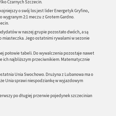
ylko Czarnych Szczecin.
ojniejszy o swój los jest lider Energetyk Gryfino,
ż po wygranym 2:1 meczu z Grotem Gardno.
ecin.
ndydatów w naszej grupie pozostało dwóch, a są
o miasteczka. Jego ostatnimi rywalami w sezonie
j połowie tabeli. Do wywalczenia pozostaje nawet
dzie ich najbliższym przeciwnikiem. Matematycznie
 i ostatnia Unia Swochowo. Drużyna z Lubanowa ma o
ba, że Unia sprawi niespodziankę w wyjazdowym
ierwszy po długiej przerwie pojedynek szczecinian