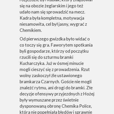
się na obozie żeglarskim i jego też
udało nam się sprowadzić na mecz.
Kadra była kompletna, motywacja
niesamowita, cel był jasny, wygrać z
Chemikiem.
Od pierwszego gwizdka było widać o
co toczy się gra. Faworytem spotkania
byli gospodarze, którzy od początku
rzucili się do szturmu bramki
Kucharczyka. Już w ósmej minucie
mogli cieszyć się z prowadzenia. Rzut
wolny zaskoczył źle ustawionego
bramkarza Czarnych. Goście nie mogli
znaleźć rytmu, ani drogi do bramki. Złe
decyzje ofensywy przyjezdnych z Hożej
były wymuszane przez świetnie
dysponowaną obronę Chemika Police,
która nie popełniała błędów i sprawnie