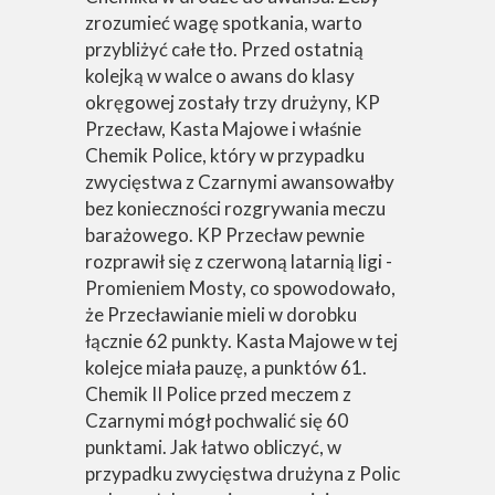
zrozumieć wagę spotkania, warto
przybliżyć całe tło. Przed ostatnią
kolejką w walce o awans do klasy
okręgowej zostały trzy drużyny, KP
Przecław, Kasta Majowe i właśnie
Chemik Police, który w przypadku
zwycięstwa z Czarnymi awansowałby
bez konieczności rozgrywania meczu
barażowego. KP Przecław pewnie
rozprawił się z czerwoną latarnią ligi -
Promieniem Mosty, co spowodowało,
że Przecławianie mieli w dorobku
łącznie 62 punkty. Kasta Majowe w tej
kolejce miała pauzę, a punktów 61.
Chemik II Police przed meczem z
Czarnymi mógł pochwalić się 60
punktami. Jak łatwo obliczyć, w
przypadku zwycięstwa drużyna z Polic