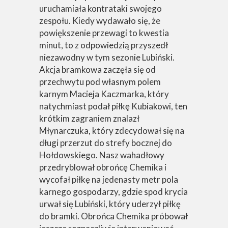
uruchamiała kontrataki swojego
zespołu. Kiedy wydawało się, że
powiększenie przewagi to kwestia
minut, to z odpowiedzią przyszedł
niezawodny w tym sezonie Lubiński.
Akcja bramkowa zaczęła się od
przechwytu pod własnym polem
karnym Macieja Kaczmarka,
który
natychmiast podał piłkę Kubiakowi, ten
krótkim zagraniem znalazł
Młynarczuka, który zdecydował się na
długi przerzut do strefy bocznej do
Hołdowskiego. Nasz wahadłowy
przedryblował obrońcę Chemika i
wycofał piłkę na jedenasty metr pola
karnego gospodarzy, gdzie spod krycia
urwał się Lubiński, który uderzył piłkę
do bramki. Obrońca Chemika próbował