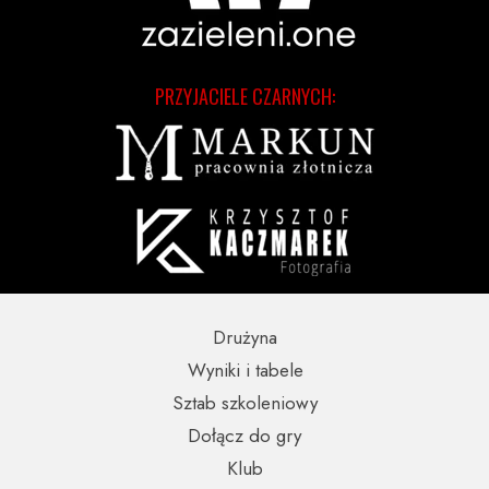
PRZYJACIELE CZARNYCH:
Drużyna
Wyniki i tabele
Sztab szkoleniowy
Dołącz do gry
Klub