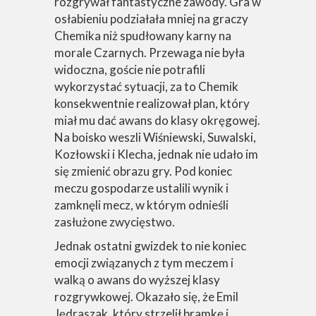
rozgrywał fantastyczne zawody. Gra w
osłabieniu podziałała mniej na graczy
Chemika niż spudłowany karny na
morale Czarnych. Przewaga nie była
widoczna, goście nie potrafili
wykorzystać sytuacji, za to Chemik
konsekwentnie realizował plan, który
miał mu dać awans do klasy okręgowej.
Na boisko weszli Wiśniewski, Suwalski,
Kozłowski i Klecha, jednak nie udało im
się zmienić obrazu gry. Pod koniec
meczu gospodarze ustalili wynik i
zamknęli mecz, w którym odnieśli
zasłużone zwycięstwo.
Jednak ostatni gwizdek to nie koniec
emocji związanych z tym meczem i
walką o awans do wyższej klasy
rozgrywkowej. Okazało się, że Emil
Jędraszak, który strzelił bramkę i