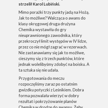
strzelił Karol Lubiński.
Mimo porażki trzy punkty jadą na Hożą.
Jak to możliwe? Walcząca o awans do
klasy okręgowej druga drużyna
Chemika wystawiła do gry
nieuprawnionego zawodnika, który
przekroczył limit występów w IV lidze,
przez co nie mógł zagrać w rezerwach.
Nie zastanawiamy się jak to możliwe,
cieszymy się z trzech punktów, które
jednak wolelibyśmy zdobyć na boisku. A
ta sztuka się nie udała.
Przygotowania do meczu
rozpoczęliśmy zaraz po ostatnim
gwizdku potyczki z Leśnikiem. Dobra
forma pozwalała wierzyć w dobry
rezultat i pokrzyżowanie planów
Chemika w drodze do awansu. Żeby