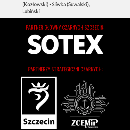
(Kozłowski) - Śliwka (Suwalski),
Lubiński
PARTNER GŁÓWNY CZARNYCH SZCZECIN:
PARTNERZY STRATEGICZNI CZARNYCH: