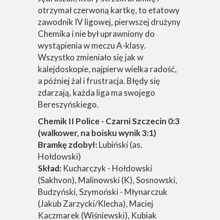
otrzymał czerwoną kartkę, to etatowy
zawodnik IV ligowej, pierwszej drużyny
Chemika i nie był uprawniony do
wystąpienia w meczu A-klasy.
Wszystko zmieniało się jak w
kalejdoskopie, najpierw wielka radość,
a później żal i frustracja. Błędy się
zdarzają, każda liga ma swojego
Bereszyńskiego.
Chemik II Police - Czarni Szczecin 0:3
(walkower, na boisku wynik 3:1)
Bramkę zdobył:
Lubiński (as.
Hołdowski)
Skład:
Kucharczyk - Hołdowski
(Sakhvon), Malinowski (K), Sosnowski,
Budzyński, Szymoński - Młynarczuk
(Jakub Zarzycki/Klecha), Maciej
Kaczmarek (Wiśniewski), Kubiak