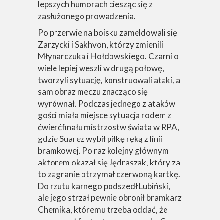
lepszych humorach ciesząc się z
zasłużonego prowadzenia.
Po przerwie na boisku zameldowali się
Zarzycki i Sakhvon, którzy zmienili
Młynarczuka i Hołdowskiego. Czarni o
wiele lepiej weszli w drugą połowę,
tworzyli sytuację, konstruowali ataki, a
sam obraz meczu znacząco się
wyrównał. Podczas jednego z ataków
gości miała miejsce sytuacja rodem z
ćwierćfinału mistrzostw świata w RPA,
gdzie Suarez wybił piłkę ręką z linii
bramkowej. Po raz kolejny głównym
aktorem okazał się Jędraszak, który za
to zagranie otrzymał czerwoną kartkę.
Do rzutu karnego podszedł Lubiński,
ale jego strzał pewnie obronił bramkarz
Chemika, któremu trzeba oddać, że