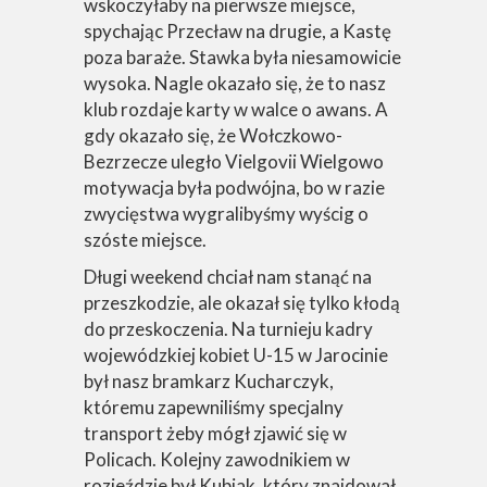
wskoczyłaby na pierwsze miejsce,
spychając Przecław na drugie, a Kastę
poza baraże. Stawka była niesamowicie
wysoka. Nagle okazało się, że to nasz
klub rozdaje karty w walce o awans. A
gdy okazało się, że Wołczkowo-
Bezrzecze uległo Vielgovii Wielgowo
motywacja była podwójna, bo w razie
zwycięstwa wygralibyśmy wyścig o
szóste miejsce.
Długi weekend chciał nam stanąć na
przeszkodzie, ale okazał się tylko kłodą
do przeskoczenia. Na turnieju kadry
wojewódzkiej kobiet U-15 w Jarocinie
był nasz bramkarz Kucharczyk,
któremu zapewniliśmy specjalny
transport żeby mógł zjawić się w
Policach. Kolejny zawodnikiem w
rozjeździe był Kubiak, który znajdował