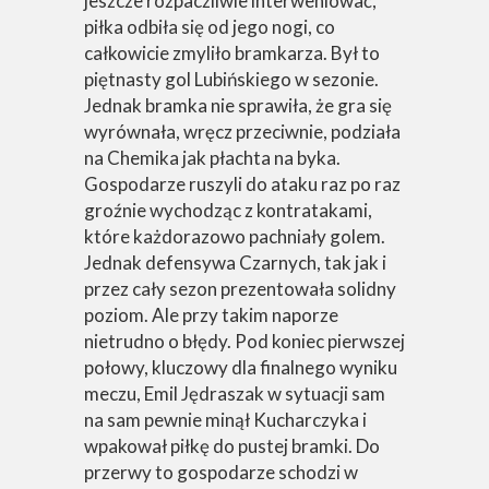
jeszcze rozpaczliwie interweniować,
piłka odbiła się od jego nogi, co
całkowicie zmyliło bramkarza. Był to
piętnasty gol Lubińskiego w sezonie.
Jednak bramka nie sprawiła, że gra się
wyrównała, wręcz przeciwnie, podziała
na Chemika jak płachta na byka.
Gospodarze ruszyli do ataku raz po raz
groźnie wychodząc z kontratakami,
które każdorazowo pachniały golem.
Jednak defensywa Czarnych, tak jak i
przez cały sezon prezentowała solidny
poziom. Ale przy takim naporze
nietrudno o błędy. Pod koniec pierwszej
połowy, kluczowy dla finalnego wyniku
meczu, Emil Jędraszak w sytuacji sam
na sam pewnie minął Kucharczyka i
wpakował piłkę do pustej bramki. Do
przerwy to gospodarze schodzi w