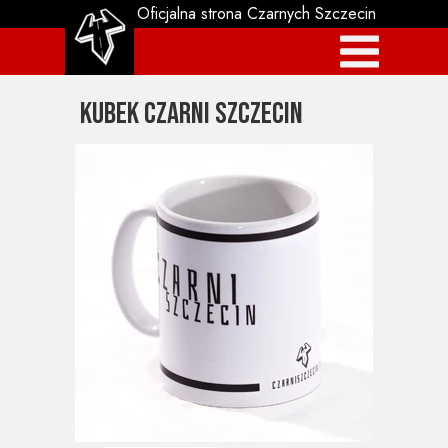
Oficjalna strona Czarnych Szczecin
Kubek Czarni Szczecin