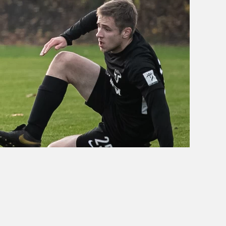
OBÓZ W KALISZU 2020
FOTORELACJE
VIDEO
OFERTA LATO 2020
ARCHIWUM OBOZÓW
WYNIKI