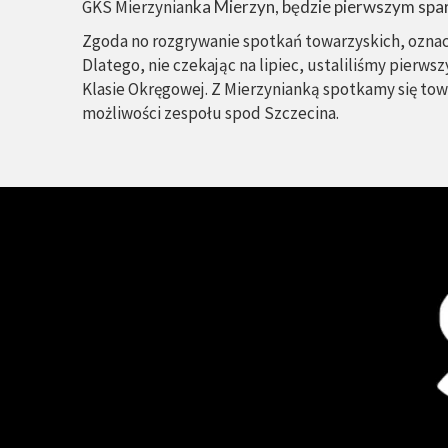
GKS Mierzynian
ka Mierzyn, będzie pierwszym sp
Zgoda no rozgrywanie spotkań towarzyskich, oznacz
Dlatego, nie czekając na lipiec, ustaliliśmy pierws
Klasie Okręgowej. Z Mierzynianką spotkamy się tow
możliwości zespołu spod Szczecina.