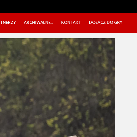
RTNERZY
ARCHIWALNE...
KONTAKT
DOŁĄCZ DO GRY
OBÓZ USTKA 2025
NABÓR DZIECI
EŁA
PÓŁKOLONIE 2025
NABÓR SENIORÓW
SBO 2023
CZARNI W MEDIACH
KADRA 2006
FESTYN CHARYTATYWNY
CZAS NA DZIEWCZYNY
OBÓZ W ZATONIU 2020