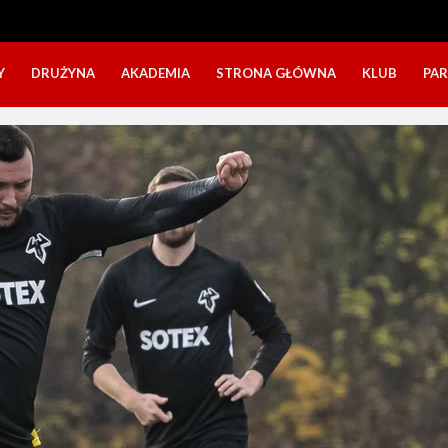
Y
DRUŻYNA
AKADEMIA
STRONA GŁÓWNA
KLUB
PA
SZTAB TRENERSKI
KATEGORIE WIEKOWE
O NAS
DOŁĄCZ DO GRY
NABÓR DZIECI
NASZE DZI
SZTAB TRENERSKI
OPINIE RODZICÓW O OBOZACH