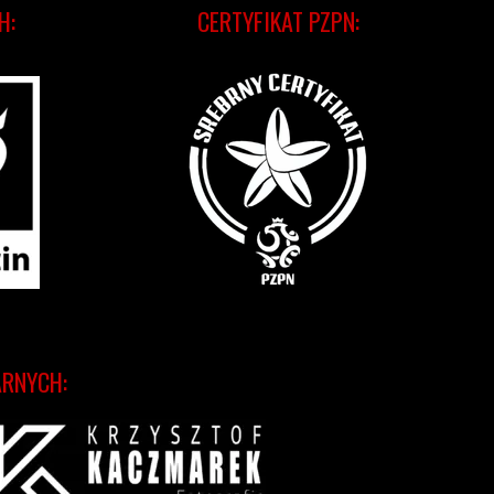
H:
CERTYFIKAT PZPN:
ARNYCH: