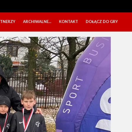
RTNERZY
ARCHIWALNE...
KONTAKT
DOŁĄCZ DO GRY
OBÓZ USTKA 2025
NABÓR DZIECI
EŁA
PÓŁKOLONIE 2025
NABÓR SENIORÓW
SBO 2023
CZARNI W MEDIACH
KADRA 2006
FESTYN CHARYTATYWNY
CZAS NA DZIEWCZYNY
OBÓZ W ZATONIU 2020