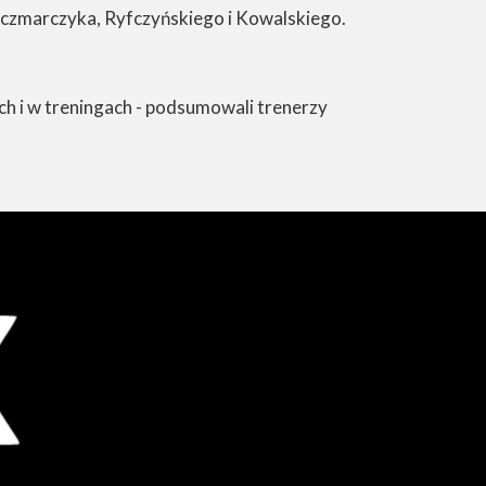
aczmarczyka, Ryfczyńskiego i Kowalskiego.
ch i w treningach - podsumowali trenerzy