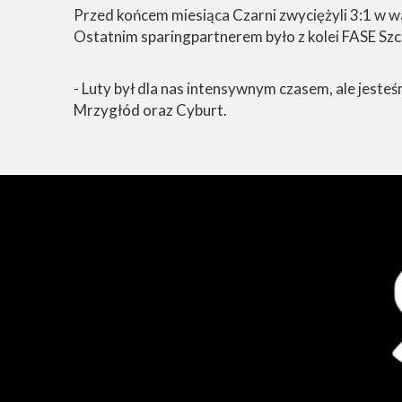
Przed końcem miesiąca Czarni zwyciężyli 3:1 w 
Ostatnim sparingpartnerem było z kolei FASE Szc
- Luty był dla nas intensywnym czasem, ale jest
Mrzygłód oraz Cyburt.