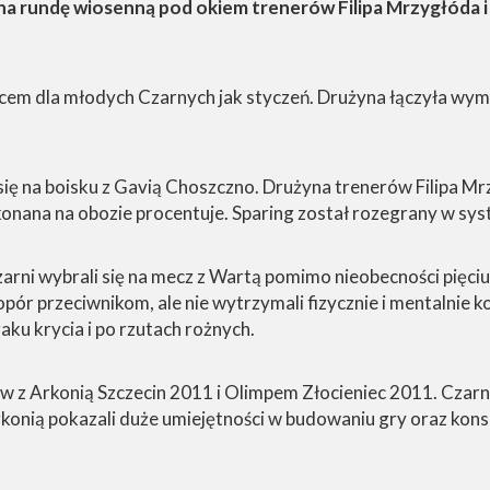
a rundę wiosenną pod okiem trenerów Filipa Mrzygłóda i
ącem dla młodych Czarnych jak styczeń. Drużyna łączyła wy
ię na boisku z Gavią Choszczno. Drużyna trenerów Filipa Mrz
onana na obozie procentuje. Sparing został rozegrany w sys
ni wybrali się na mecz z Wartą pomimo nieobecności pięciu
pór przeciwnikom, ale nie wytrzymali fizycznie i mentalnie k
ku krycia i po rzutach rożnych.
 z Arkonią Szczecin 2011 i Olimpem Złocieniec 2011. Czarni
rkonią pokazali duże umiejętności w budowaniu gry oraz kons