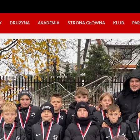
Y
DRUŻYNA
AKADEMIA
STRONA GŁÓWNA
KLUB
PA
SZTAB TRENERSKI
KATEGORIE WIEKOWE
O NAS
DOŁĄCZ DO GRY
NABÓR DZIECI
NASZE DZI
SZTAB TRENERSKI
OPINIE RODZICÓW O OBOZACH