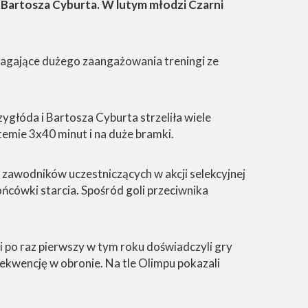
 Bartosza Cyburta. W lutym młodzi Czarni
magające dużego zaangażowania treningi ze
ygłóda i Bartosza Cyburta strzeliła wiele
temie 3x40 minut i na duże bramki.
 zawodników uczestniczących w akcji selekcyjnej
ońcówki starcia. Spośród goli przeciwnika
 po raz pierwszy w tym roku doświadczyli gry
ekwencję w obronie. Na tle Olimpu pokazali