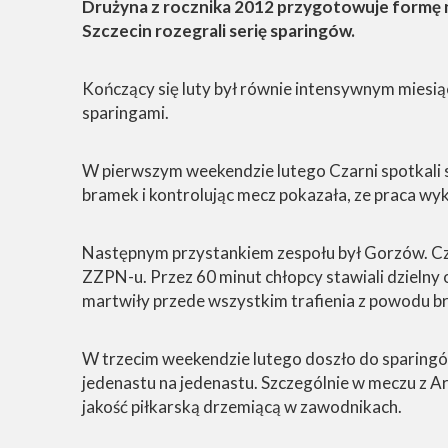
Drużyna z rocznika 2012 przygotowuje formę n
Szczecin rozegrali serię sparingów.
Kończący się luty był równie intensywnym miesi
sparingami.
W pierwszym weekendzie lutego Czarni spotkali s
bramek i kontrolując mecz pokazała, ze praca wyk
Następnym przystankiem zespołu był Gorzów. Czar
ZZPN-u. Przez 60 minut chłopcy stawiali dzielny o
martwiły przede wszystkim trafienia z powodu bra
W trzecim weekendzie lutego doszło do sparingów
jedenastu na jedenastu. Szczególnie w meczu z A
jakość piłkarską drzemiącą w zawodnikach.