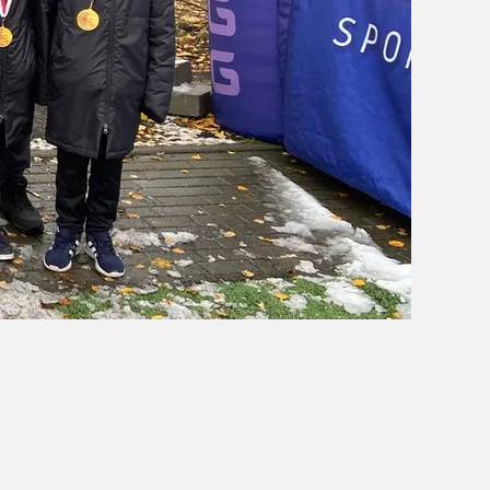
OBÓZ W KALISZU 2020
FOTORELACJE
VIDEO
OFERTA LATO 2020
ARCHIWUM OBOZÓW
WYNIKI