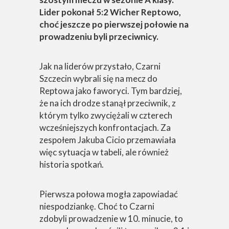
Lider pokonał 5:2 Wicher Reptowo,
choć jeszcze po pierwszej połowie na
prowadzeniu byli przeciwnicy.
Jak na liderów przystało, Czarni
Szczecin wybrali się na mecz do
Reptowa jako faworyci. Tym bardziej,
że na ich drodze stanął przeciwnik, z
którym tylko zwyciężali w czterech
wcześniejszych konfrontacjach. Za
zespołem Jakuba Cicio przemawiała
więc sytuacja w tabeli, ale również
historia spotkań.
Pierwsza połowa mogła zapowiadać
niespodziankę. Choć to Czarni
zdobyli prowadzenie w 10. minucie, to