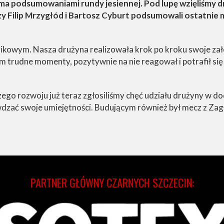
ma podsumowaniami rundy jesiennej. Pod lupę wzięliśmy d
 Filip Mrzygłód i Bartosz Cyburt podsumowali ostatnie m
zikowym. Nasza drużyna realizowała krok po kroku swoje zał
 trudne momenty, pozytywnie na nie reagował i potrafił się 
zego rozwoju już teraz zgłosiliśmy chęć udziału drużyny w
awdzać swoje umiejętności. Budującym również był mecz z Zagł
PARTNER GŁÓWNY CZARNYCH SZCZECIN: