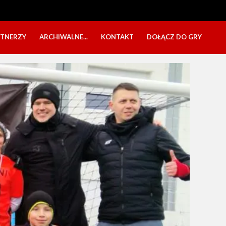
RTNERZY
ARCHIWALNE...
KONTAKT
DOŁĄCZ DO GRY
OBÓZ USTKA 2025
NABÓR DZIECI
EŁA
PÓŁKOLONIE 2025
NABÓR SENIORÓW
SBO 2023
CZARNI W MEDIACH
KADRA 2006
FESTYN CHARYTATYWNY
CZAS NA DZIEWCZYNY
OBÓZ W ZATONIU 2020