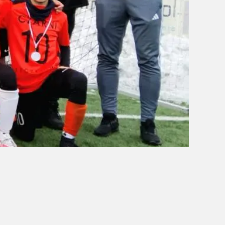
OBÓZ W KALISZU 2020
FOTORELACJE
VIDEO
OFERTA LATO 2020
ARCHIWUM OBOZÓW
WYNIKI