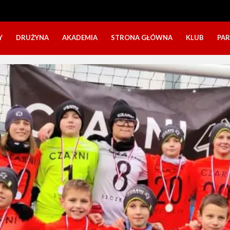
Y
DRUŻYNA
AKADEMIA
STRONA GŁÓWNA
KLUB
PA
SZTAB TRENERSKI
KATEGORIE WIEKOWE
O NAS
DOŁĄCZ DO GRY
NABÓR DZIECI
NASZE DZI
SZTAB TRENERSKI
OPINIE RODZICÓW O OBOZACH