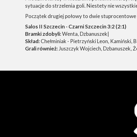
sytuacje do strzelenia goli. Niestety nie wszystki
Początek drugiej połowy to dwie stuprocentowe ok
Salos II Szczecin - Czarni Szczecin 3:2 (2:1)
Bramki zdobyli:
Wenta, Dzbanuszek|
Skład:
Chełminiak - Pietrzyński Leon, Kamiński, 
Grali również:
Juszczyk Wojciech, Dzbanuszek, 