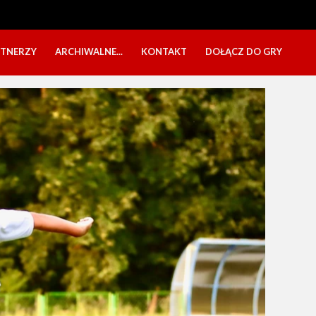
RTNERZY
ARCHIWALNE...
KONTAKT
DOŁĄCZ DO GRY
OBÓZ USTKA 2025
NABÓR DZIECI
EŁA
PÓŁKOLONIE 2025
NABÓR SENIORÓW
SBO 2023
CZARNI W MEDIACH
KADRA 2006
FESTYN CHARYTATYWNY
CZAS NA DZIEWCZYNY
OBÓZ W ZATONIU 2020