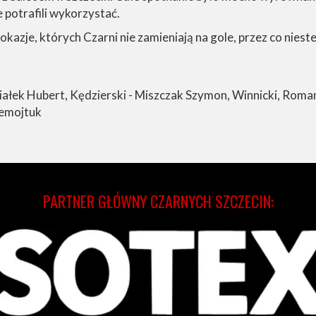
e potrafili wykorzystać.
azje, których Czarni nie zamieniają na gole, przez co niest
Białek Hubert, Kędzierski - Miszczak Szymon, Winnicki, Rom
Żemojtuk
PARTNER GŁÓWNY CZARNYCH SZCZECIN: