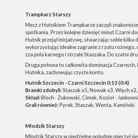
Trampkarz Starszy
Mecz z Hutnikiem Trampkarze zaczęli znakomicie
spotkania. Przez kolejne dziesięć minut Czarni d
Hutnik przejął inicjatywę, stwarzając sobie kilka
wykorzystując idealne zagranie z rzutu rożnego, 
zza pola karnego i strzale Staszaka. Do szatni dr
Druga połowa to całkowita dominacja Czarnych, k
Hutnika, zachowując czyste konto.
Hutnik Szczecin - Czarni Szczecin 0:13 (0:4)
Bramki zdobyli:
Staszak x5, Nowak x3, Więch x2,
Skład:
Bloch - Żukowski, Cimek, Kozioł - Jankows
Grali również:
Pyrek, Staszak, Wenta, Kamiński
Młodzik Starszy
Młodzik Starszy w niedzielne południe mierzył si