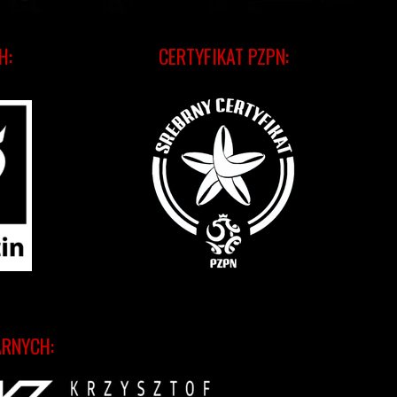
H:
CERTYFIKAT PZPN:
ARNYCH: