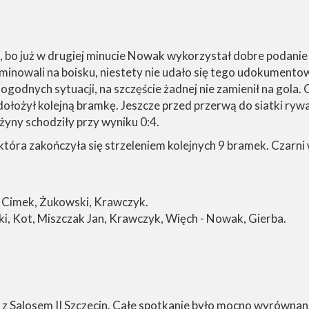
, bo już w drugiej minucie Nowak wykorzystał dobre podan
ominowali na boisku, niestety nie udało się tego udokumentow
 dogodnych sytuacji, na szczęście żadnej nie zamienił na gola
dołożył kolejną bramkę. Jeszcze przed przerwą do siatki ryw
użyny schodziły przy wyniku 0:4.
tóra zakończyła się strzeleniem kolejnych 9 bramek. Czarn
 Cimek, Żukowski, Krawczyk.
ki, Kot, Miszczak Jan, Krawczyk, Więch - Nowak, Gierba.
ę z Salosem II Szczecin. Całe spotkanie było mocno wyrównane