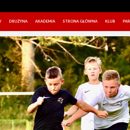
Y
DRUŻYNA
AKADEMIA
STRONA GŁÓWNA
KLUB
PA
SZTAB TRENERSKI
KATEGORIE WIEKOWE
O NAS
DOŁĄCZ DO GRY
NABÓR DZIECI
NASZE DZI
SZTAB TRENERSKI
OPINIE RODZICÓW O OBOZACH