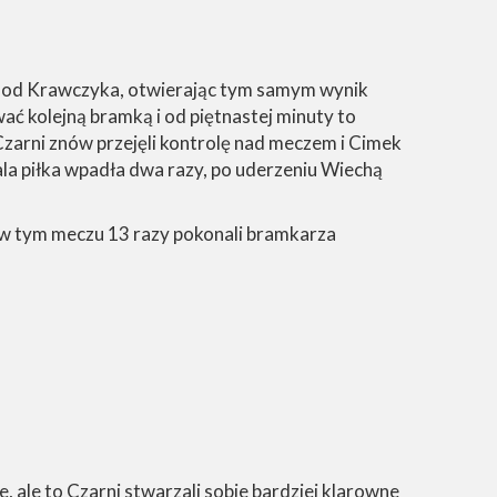
ie od Krawczyka, otwierając tym samym wynik
ać kolejną bramką i od piętnastej minuty to
. Czarni znów przejęli kontrolę nad meczem i Cimek
ala piłka wpadła dwa razy, po uderzeniu Wiechą
i w tym meczu 13 razy pokonali bramkarza
, ale to Czarni stwarzali sobie bardziej klarowne