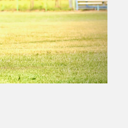
OBÓZ W KALISZU 2020
FOTORELACJE
VIDEO
OFERTA LATO 2020
ARCHIWUM OBOZÓW
WYNIKI