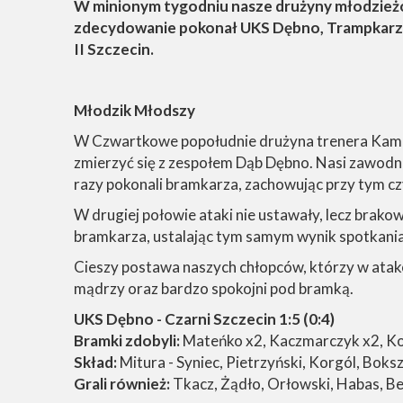
W minionym tygodniu nasze drużyny młodzieżo
zdecydowanie pokonał UKS Dębno, Trampkarz S
II Szczecin.
Młodzik Młodszy
W Czwartkowe popołudnie drużyna trenera Kamil
zmierzyć się z zespołem Dąb Dębno. Nasi zawodn
razy pokonali bramkarza, zachowując przy tym cz
W drugiej połowie ataki nie ustawały, lecz brakow
bramkarza, ustalając tym samym wynik spotkania
Cieszy postawa naszych chłopców, którzy w atakow
mądrzy oraz bardzo spokojni pod bramką.
UKS Dębno - Czarni Szczecin 1:5 (0:4)
Bramki zdobyli:
Mateńko x2, Kaczmarczyk x2, K
Skład:
Mitura - Syniec, Pietrzyński, Korgól, Bok
Grali również:
Tkacz, Żądło, Orłowski, Habas, Bel