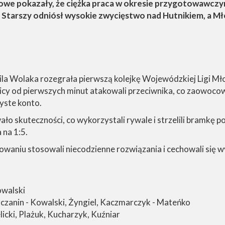
we pokazały, że ciężka praca w okresie przygotowawczym
tarszy odniósł wysokie zwycięstwo nad Hutnikiem, a Mło
a Wolaka rozegrała pierwszą kolejkę Wojewódzkiej Ligi Mł
icy od pierwszych minut atakowali przeciwnika, co zaowoc
yste konto.
ało skuteczności, co wykorzystali rywale i strzelili bramkę p
 na 1:5.
aniu stosowali niecodzienne rozwiązania i cechowali się wy
owalski
szczanin - Kowalski, Żyngiel, Kaczmarczyk - Mateńko
icki, Plażuk, Kucharzyk, Kuźniar