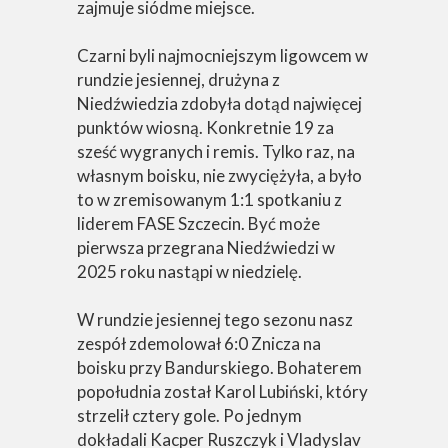
zajmuje siódme miejsce.
Czarni byli najmocniejszym ligowcem w
rundzie jesiennej, drużyna z
Niedźwiedzia zdobyła dotąd najwięcej
punktów wiosną. Konkretnie 19 za
sześć wygranych i remis. Tylko raz, na
własnym boisku, nie zwyciężyła, a było
to w zremisowanym 1:1 spotkaniu z
liderem FASE Szczecin. Być może
pierwsza przegrana Niedźwiedzi w
2025 roku nastąpi w niedzielę.
W rundzie jesiennej tego sezonu nasz
zespół zdemolował 6:0 Znicza na
boisku przy Bandurskiego. Bohaterem
popołudnia został Karol Lubiński, który
strzelił cztery gole. Po jednym
dokładali Kacper Ruszczyk i Vladyslav