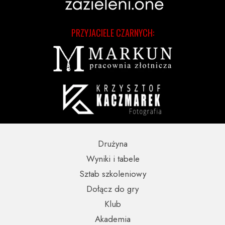
PRZYJACIELE CZARNYCH:
Drużyna
Wyniki i tabele
Sztab szkoleniowy
Dołącz do gry
Klub
Akademia