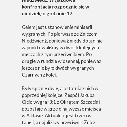
konfrontacja rozpocznie się w
niedzielę o godzinie 17.
Celem jest ustanowienie miniserii
wygranych. Po pierwsze ze Zniczem
Niedźwiedź, ponieważ nigdy dotąd nie
zapunktowaliśmy w dwóch kolejnych
meczach z tym przeciwnikiem. Po
drugie w rundzie wiosennej, ponieważ
jeszcze nie było dwóch wygranych
Czarnych z kolei.
Były łącznie dwie, a ostatnia z nich w
poprzedniej kolejce. Zespół Jakuba
Cicio wygrał 3:1 z Okrętem Szczecin i
pozostaje w grze o najwyższe miejsca
w A klasie. Aktualnie jest trzeci w
tabeli, a najbliższy przeciwnik Znicz