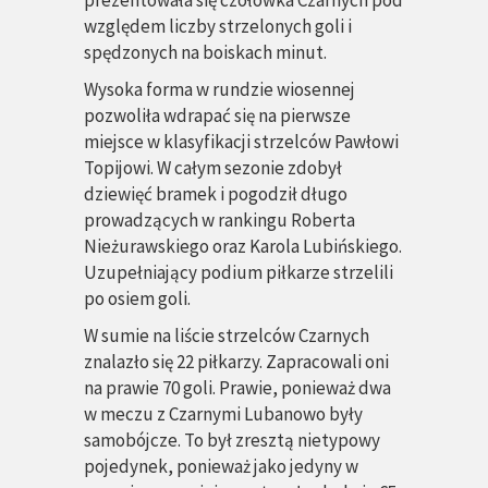
prezentowała się czołówka Czarnych pod
względem liczby strzelonych goli i
spędzonych na boiskach minut.
Wysoka forma w rundzie wiosennej
pozwoliła wdrapać się na pierwsze
miejsce w klasyfikacji strzelców Pawłowi
Topijowi. W całym sezonie zdobył
dziewięć bramek i pogodził długo
prowadzących w rankingu Roberta
Nieżurawskiego oraz Karola Lubińskiego.
Uzupełniający podium piłkarze strzelili
po osiem goli.
W sumie na liście strzelców Czarnych
znalazło się 22 piłkarzy. Zapracowali oni
na prawie 70 goli. Prawie, ponieważ dwa
w meczu z Czarnymi Lubanowo były
samobójcze. To był zresztą nietypowy
pojedynek, ponieważ jako jedyny w