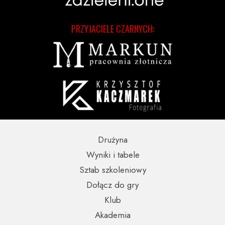
PRZYJACIELE CZARNYCH:
Drużyna
Wyniki i tabele
Sztab szkoleniowy
Dołącz do gry
Klub
Akademia