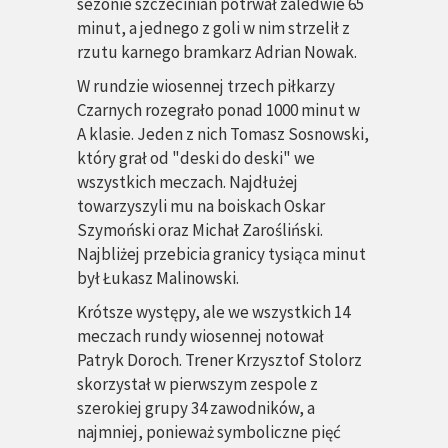
sezonie szczecinian potrwał zaledwie 65
minut, a jednego z goli w nim strzelił z
rzutu karnego bramkarz Adrian Nowak.
W rundzie wiosennej trzech piłkarzy
Czarnych rozegrało ponad 1000 minut w
A klasie. Jeden z nich Tomasz Sosnowski,
który grał od "deski do deski" we
wszystkich meczach. Najdłużej
towarzyszyli mu na boiskach Oskar
Szymoński oraz Michał Zarośliński.
Najbliżej przebicia granicy tysiąca minut
był Łukasz Malinowski.
Krótsze występy, ale we wszystkich 14
meczach rundy wiosennej notował
Patryk Doroch. Trener Krzysztof Stolorz
skorzystał w pierwszym zespole z
szerokiej grupy 34 zawodników, a
najmniej, ponieważ symboliczne pięć