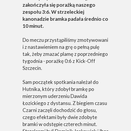
zakończyła się porażką naszego
zespołu 3:6. W strzeleckiej
kanonadzie bramka padała średnio co
10 minut.
Do meczu przystąpiliśmy zmotywowani
i z nastawieniem na grę o pełną pulę
tak, żeby zmazać plamę z poprzedniego
tygodnia - porażkę 0:6 z Kick-Off
Szczecin.
Sam początek spotkania należał do
Hutnika, który zdobył bramkę po
mierzonym uderzeniu Dawida
Łozickiego z dystansu. Z biegiem czasu
Czarni zaczęli dochodzić do głosu,
czego efektami były dwie zdobyte
bramki w odstępie czterech minut.