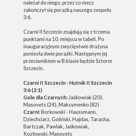
należał do niego, przez co mecz
zakończył się porażką naszego zespołu
3:6.
Czarni II Szczecin znajdują się z trzema
punktami na 10. miejscu w tabeli. Po
inauguracyjnym zwycięstwie drużyna
poniosła dwie porażki. Następnym jej
przeciwnikiem w B klasie będzie Sztorm
Szczecin.
Czarni II Szczecin - Hutnik II Szczecin
3:6 (2:1)
Gole dla Czarnych:
Jaśkowiak (20),
Masovets (24), Maksymenko (82)
Czarni:
Borkowski - Haussmann,
Dziechciarz, Goliński, Hajdas, Taracha,
Bartczak, Pawlak, Jaśkowiak,
Kozłowski, Masovets