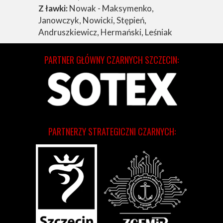
Z ławki:
Nowak - Maksymenko,
Janowczyk, Nowicki, Stępień,
Andruszkiewicz, Hermański, Leśniak
PARTNER GŁÓWNY CZARNYCH SZCZECIN:
PARTNERZY STRATEGICZNI CZARNYCH: