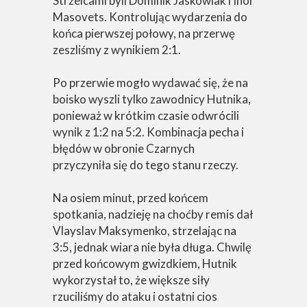
Strzelcami byli Dominik Jaskowiak i Ihor
Masovets. Kontrolując wydarzenia do
końca pierwszej połowy, na przerwę
zeszliśmy z wynikiem 2:1.
Po przerwie mogło wydawać się, że na
boisko wyszli tylko zawodnicy Hutnika,
ponieważ w krótkim czasie odwrócili
wynik z 1:2 na 5:2. Kombinacja pecha i
błędów w obronie Czarnych
przyczyniła się do tego stanu rzeczy.
Na osiem minut, przed końcem
spotkania, nadzieję na choćby remis dał
Vlayslav Maksymenko, strzelając na
3:5, jednak wiara nie była długa. Chwilę
przed końcowym gwizdkiem, Hutnik
wykorzystał to, że większe siły
rzuciliśmy do ataku i ostatni cios