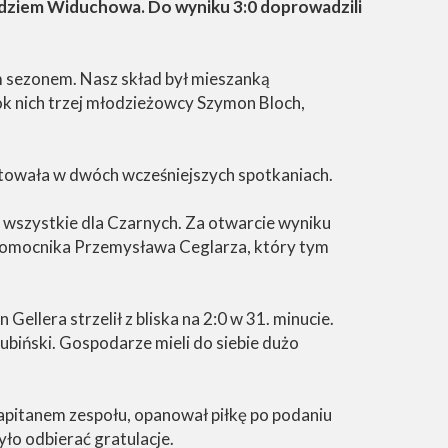
będziem Widuchowa. Do wyniku 3:0 doprowadzili
ym sezonem. Nasz skład był mieszanką
ok nich trzej młodzieżowcy Szymon Bloch,
nktowała w dwóch wcześniejszych spotkaniach.
, wszystkie dla Czarnych. Za otwarcie wyniku
pomocnika Przemysława Ceglarza, który tym
Gellera strzelił z bliska na 2:0 w 31. minucie.
biński. Gospodarze mieli do siebie dużo
kapitanem zespołu, opanował piłkę po podaniu
ło odbierać gratulacje.