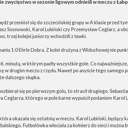
ugie zwycięstwo w sezonie ligowym odnieśli w meczu z Ła
ędź przeniósł się do szczecińskiej grupy w A klasie przed t
asz Sosnowski, Karol Lubiński czy Przemysław Ceglarz, a ob
trzej kolejni juniorzy wchodzili z ławki.
onaniu 1:0 Ehrle Dobra. Z kolei drużyna z Widuchowej nie pu
6. minutą, w którym padły wszystkie gole. Co najważniejsze
kę w drugim meczu z rzędu. Nawet po asyście tego samego 
że dalszego słupka.
zbierał się po pierwszym golu, to stracił drugiego. Sebastian 
Ceglarza, którego w pole karne wypuścił podaniem Karol Lu
która okazała się ostatnią w meczu. Karol Lubiński, będący 
skiego. Futbolówka wleciała za kołnierz do sieci i można by