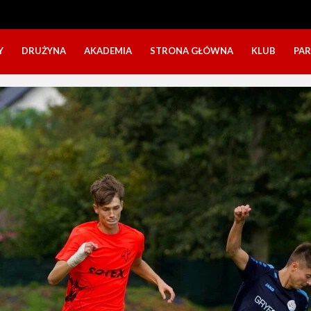
Y
DRUŻYNA
AKADEMIA
STRONA GŁÓWNA
KLUB
PA
SZTAB TRENERSKI
KATEGORIE WIEKOWE
O NAS
DOŁĄCZ DO GRY
NABÓR DZIECI
NASZE DZI
SZTAB TRENERSKI
OPINIE RODZICÓW O OBOZACH