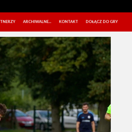
RTNERZY
ARCHIWALNE...
KONTAKT
DOŁĄCZ DO GRY
OBÓZ USTKA 2025
NABÓR DZIECI
EŁA
PÓŁKOLONIE 2025
NABÓR SENIORÓW
SBO 2023
CZARNI W MEDIACH
KADRA 2006
FESTYN CHARYTATYWNY
CZAS NA DZIEWCZYNY
OBÓZ W ZATONIU 2020