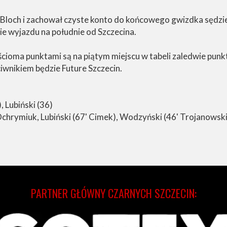
Bloch i zachował czyste konto do końcowego gwizdka sędz
e wyjazdu na południe od Szczecina.
eścioma punktami są na piątym miejscu w tabeli zaledwie punkt 
wnikiem będzie Future Szczecin.
, Lubiński (36)
Ochrymiuk, Lubiński (67' Cimek), Wodzyński (46' Trojanowski
PARTNER GŁÓWNY CZARNYCH SZCZECIN: