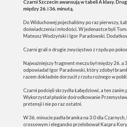
Czarni Szczecin awansują w tabeli A klasy. Dr
między 26. i 36. minutą.
Do Widuchowej pojechaliśmy po raz pierwszy, Łab
doświadczenia i młodości. W jedenastce byli Tom
Mateusz Wodzyński i Igor Paradowski. Dodatkowo, 
Czarni grali o drugie zwycięstwo z rzędu po pok
Najważniejszy fragment meczu był między 26. a 3
odpowiadał Igor Paradowski, który zdobył bram
razem dokładnie dorzucił z rzutu rożnego w pobli
Czarni podcięli skrzydła Łabędziowi, a ten zanim po
Wykorzystał płaskie dośrodkowanie Przemysława 
pretensji i nie po raz ostatni.
W 36. minucie padła bramka na 3:0 dla Czarnych, 
crossowym i elegancko przelobował Kacpra Korybal