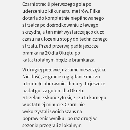
Czarni stracili pierwszego gola po
uderzeniu z kilkunastu metrów. Piłka
dotarła do kompletnie niepilnowanego
strzelca po dośrodkowaniu z lewego
skrzydła, a ten miał wystarczająco dużo
czasu na ułożeniu stopy do technicznego
strzału. Przed przerwą padła jeszcze
bramka na 2:0 dla Okrętu po
katastrofalnym błędzie bramkarza.
W drugiej połowie już same nieszczęścia.
Nie dość, że granie i oglądanie meczu
utrudniło oberwanie chmury, to jeszcze
padał gol za golem dla Okrętu.
Strzelanie skończyło się z rzutu karnego
w ostatniej minucie. Czarni nie
wykorzystali swoich szans na
poprawienie wyniku i po raz drugi w
sezonie przegrali z lokalnym