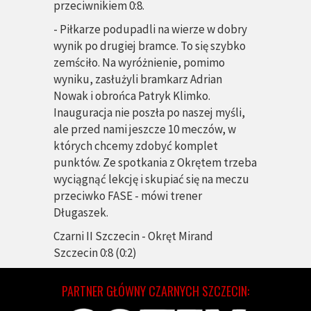
przeciwnikiem 0:8.
- Piłkarze podupadli na wierze w dobry
wynik po drugiej bramce. To się szybko
zemściło. Na wyróżnienie, pomimo
wyniku, zasłużyli bramkarz Adrian
Nowak i obrońca Patryk Klimko.
Inauguracja nie poszła po naszej myśli,
ale przed nami jeszcze 10 meczów, w
których chcemy zdobyć komplet
punktów. Ze spotkania z Okrętem trzeba
wyciągnąć lekcję i skupiać się na meczu
przeciwko FASE - mówi trener
Długaszek.
Czarni II Szczecin - Okręt Mirand
Szczecin 0:8 (0:2)
PARTNER GŁÓWNY CZARNYCH SZCZECIN: