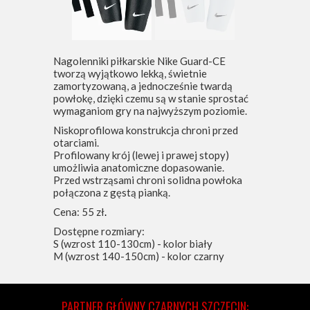
Nagolenniki piłkarskie Nike Guard-CE
tworzą wyjątkowo lekką, świetnie
zamortyzowaną, a jednocześnie twardą
powłokę, dzięki czemu są w stanie sprostać
wymaganiom gry na najwyższym poziomie.
Niskoprofilowa konstrukcja chroni przed
otarciami.
Profilowany krój (lewej i prawej stopy)
umożliwia anatomiczne dopasowanie.
Przed wstrząsami chroni solidna powłoka
połączona z gęstą pianką.
Cena: 55 zł
.
Dostępne rozmiary:
S (wzrost 110-130cm) - kolor biały
M (wzrost 140-150cm) - kolor czarny
PARTNER GŁÓWNY CZARNYCH SZCZECIN: