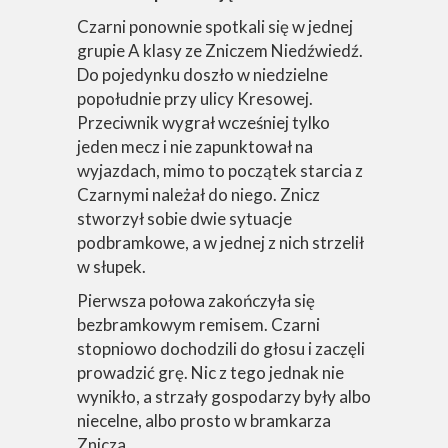
Czarni ponownie spotkali się w jednej
grupie A klasy ze Zniczem Niedźwiedź.
Do pojedynku doszło w niedzielne
popołudnie przy ulicy Kresowej.
Przeciwnik wygrał wcześniej tylko
jeden mecz i nie zapunktował na
wyjazdach, mimo to początek starcia z
Czarnymi należał do niego. Znicz
stworzył sobie dwie sytuacje
podbramkowe, a w jednej z nich strzelił
w słupek.
Pierwsza połowa zakończyła się
bezbramkowym remisem. Czarni
stopniowo dochodzili do głosu i zaczęli
prowadzić grę. Nic z tego jednak nie
wynikło, a strzały gospodarzy były albo
niecelne, albo prosto w bramkarza
Znicza.