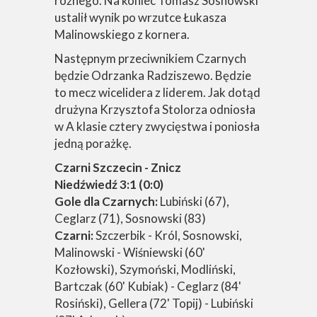
rożnego. Na koniec Tomasz Sosnowski
ustalił wynik po wrzutce Łukasza
Malinowskiego z kornera.
Następnym przeciwnikiem Czarnych
będzie Odrzanka Radziszewo. Będzie
to mecz wicelidera z liderem. Jak dotąd
drużyna Krzysztofa Stolorza odniosła
w A klasie cztery zwycięstwa i poniosła
jedną porażkę.
Czarni Szczecin - Znicz
Niedźwiedź 3:1 (0:0)
Gole dla Czarnych:
Lubiński (67),
Ceglarz (71), Sosnowski (83)
Czarni:
Szczerbik - Król, Sosnowski,
Malinowski - Wiśniewski (60'
Kozłowski), Szymoński, Modliński,
Bartczak (60' Kubiak) - Ceglarz (84'
Rosiński), Gellera (72' Topij) - Lubiński