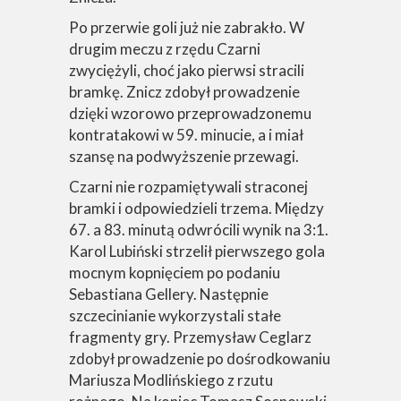
Po przerwie goli już nie zabrakło. W
drugim meczu z rzędu Czarni
zwyciężyli, choć jako pierwsi stracili
bramkę. Znicz zdobył prowadzenie
dzięki wzorowo przeprowadzonemu
kontratakowi w 59. minucie, a i miał
szansę na podwyższenie przewagi.
Czarni nie rozpamiętywali straconej
bramki i odpowiedzieli trzema. Między
67. a 83. minutą odwrócili wynik na 3:1.
Karol Lubiński strzelił pierwszego gola
mocnym kopnięciem po podaniu
Sebastiana Gellery. Następnie
szczecinianie wykorzystali stałe
fragmenty gry. Przemysław Ceglarz
zdobył prowadzenie po dośrodkowaniu
Mariusza Modlińskiego z rzutu