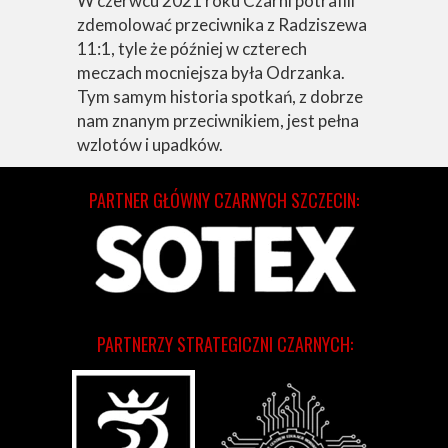
W czerwcu 2021 roku Czarni potrafili
zdemolować przeciwnika z Radziszewa
11:1, tyle że później w czterech
meczach mocniejsza była Odrzanka.
Tym samym historia spotkań, z dobrze
nam znanym przeciwnikiem, jest pełna
wzlotów i upadków.
PARTNER GŁÓWNY CZARNYCH SZCZECIN:
PARTNERZY STRATEGICZNI CZARNYCH: