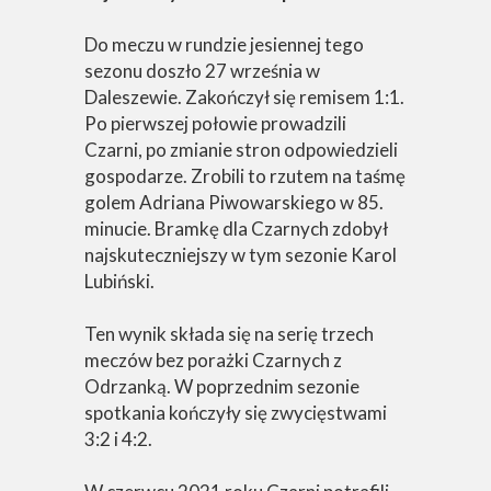
Do meczu w rundzie jesiennej tego
sezonu doszło 27 września w
Daleszewie. Zakończył się remisem 1:1.
Po pierwszej połowie prowadzili
Czarni, po zmianie stron odpowiedzieli
gospodarze. Zrobili to rzutem na taśmę
golem Adriana Piwowarskiego w 85.
minucie. Bramkę dla Czarnych zdobył
najskuteczniejszy w tym sezonie Karol
Lubiński.
Ten wynik składa się na serię trzech
meczów bez porażki Czarnych z
Odrzanką. W poprzednim sezonie
spotkania kończyły się zwycięstwami
3:2 i 4:2.