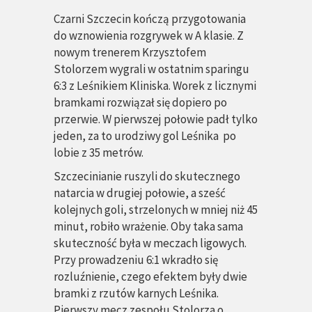
Czarni Szczecin kończą przygotowania
do wznowienia rozgrywek w A klasie. Z
nowym trenerem Krzysztofem
Stolorzem wygrali w ostatnim sparingu
6:3 z Leśnikiem Kliniska. Worek z licznymi
bramkami rozwiązał się dopiero po
przerwie. W pierwszej połowie padł tylko
jeden, za to urodziwy gol Leśnika po
lobie z 35 metrów.
Szczecinianie ruszyli do skutecznego
natarcia w drugiej połowie, a sześć
kolejnych goli, strzelonych w mniej niż 45
minut, robiło wrażenie. Oby taka sama
skuteczność była w meczach ligowych.
Przy prowadzeniu 6:1 wkradło się
rozluźnienie, czego efektem były dwie
bramki z rzutów karnych Leśnika.
Pierwszy mecz zespołu Stolorza o