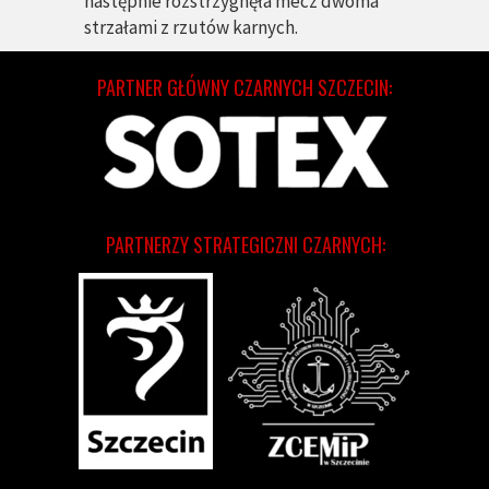
następnie rozstrzygnęła mecz dwoma
strzałami z rzutów karnych.
PARTNER GŁÓWNY CZARNYCH SZCZECIN:
PARTNERZY STRATEGICZNI CZARNYCH: