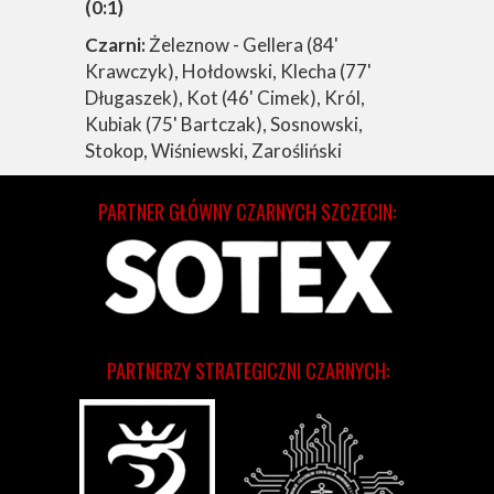
(0:1)
Czarni:
Żeleznow - Gellera (84'
Krawczyk), Hołdowski, Klecha (77'
Długaszek), Kot (46' Cimek), Król,
Kubiak (75' Bartczak), Sosnowski,
Stokop, Wiśniewski, Zarośliński
PARTNER GŁÓWNY CZARNYCH SZCZECIN:
PARTNERZY STRATEGICZNI CZARNYCH: