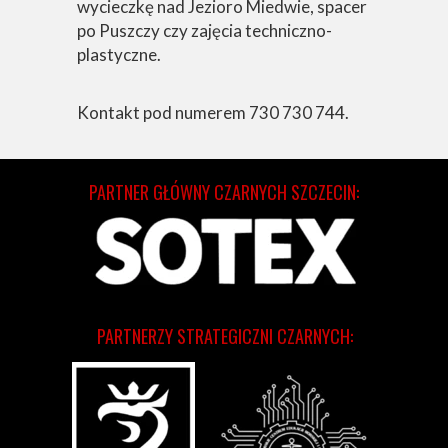
wycieczkę nad Jezioro Miedwie, spacer
po Puszczy czy zajęcia techniczno-
plastyczne.
Kontakt pod numerem 730 730 744.
PARTNER GŁÓWNY CZARNYCH SZCZECIN:
PARTNERZY STRATEGICZNI CZARNYCH: